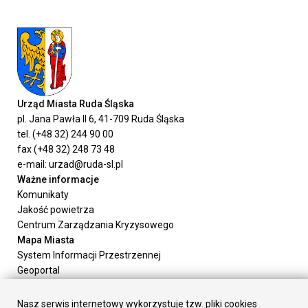
Urząd Miasta Ruda Śląska
pl. Jana Pawła II 6, 41-709 Ruda Śląska
tel. (+48 32) 244 90 00
fax (+48 32) 248 73 48
e-mail: urzad@ruda-sl.pl
Ważne informacje
Komunikaty
Jakość powietrza
Centrum Zarządzania Kryzysowego
Mapa Miasta
System Informacji Przestrzennej
Geoportal
Urząd Miasta
Załatw sprawę
Nasz serwis internetowy wykorzystuje tzw. pliki cookies