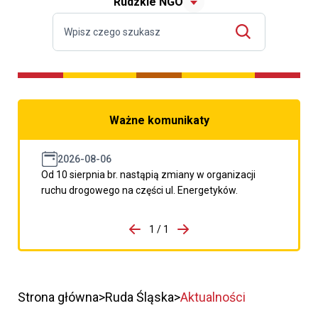
Rudzkie NGO
Ważne komunikaty
2026-08-06
Od 10 sierpnia br. nastąpią zmiany w organizacji
ruchu drogowego na części ul. Energetyków.
do porzpedniego komunikatu
1 / 1
Przejdź do następnego kom
Strona główna
Ruda Śląska
Aktualności