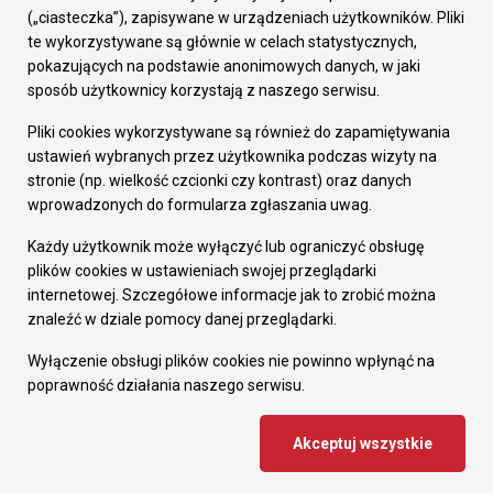
Prezydent Miasta
(„ciasteczka”), zapisywane w urządzeniach użytkowników. Pliki
Rada Miasta
te wykorzystywane są głównie w celach statystycznych,
Wydziały
pokazujących na podstawie anonimowych danych, w jaki
Elektroniczna Skrzynka Podawcza
sposób użytkownicy korzystają z naszego serwisu.
Praca w Urzędzie
Pliki cookies wykorzystywane są również do zapamiętywania
Gospodarka
ustawień wybranych przez użytkownika podczas wizyty na
Fundusze europejskie
stronie (np. wielkość czcionki czy kontrast) oraz danych
Środki krajowe
wprowadzonych do formularza zgłaszania uwag.
Oferty inwestycyjne
Strategia Rozwoju Miasta
Każdy użytkownik może wyłączyć lub ograniczyć obsługę
Pozostałe
plików cookies w ustawieniach swojej przeglądarki
Deklaracja dostępności
internetowej. Szczegółowe informacje jak to zrobić można
Dane osobowe
znaleźć w dziale pomocy danej przeglądarki.
Dodaj opinię o witrynie
© Urząd Miasta RUDA Śląska 2023
Wyłączenie obsługi plików cookies nie powinno wpłynąć na
poprawność działania naszego serwisu.
Projekt i wdrożenie - MIGOMEDIA
Akceptuj wszystkie