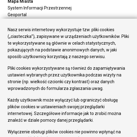
Mapa Miasta
System Informacji Przestrzennej
Geoportal
Urząd Miasta
Załatw sprawę
Nasz serwis internetowy wykorzystuje tzw. pliki cookies
Prezydent Miasta
(„ciasteczka”), zapisywane w urządzeniach użytkowników. Pliki
Rada Miasta
te wykorzystywane są głównie w celach statystycznych,
Wydziały
pokazujących na podstawie anonimowych danych, w jaki
Elektroniczna Skrzynka Podawcza
sposób użytkownicy korzystają z naszego serwisu.
Praca w Urzędzie
Pliki cookies wykorzystywane są również do zapamiętywania
Gospodarka
ustawień wybranych przez użytkownika podczas wizyty na
Fundusze europejskie
stronie (np. wielkość czcionki czy kontrast) oraz danych
Środki krajowe
wprowadzonych do formularza zgłaszania uwag.
Oferty inwestycyjne
Strategia Rozwoju Miasta
Każdy użytkownik może wyłączyć lub ograniczyć obsługę
Pozostałe
plików cookies w ustawieniach swojej przeglądarki
Deklaracja dostępności
internetowej. Szczegółowe informacje jak to zrobić można
Dane osobowe
znaleźć w dziale pomocy danej przeglądarki.
Dodaj opinię o witrynie
© Urząd Miasta RUDA Śląska 2023
Wyłączenie obsługi plików cookies nie powinno wpłynąć na