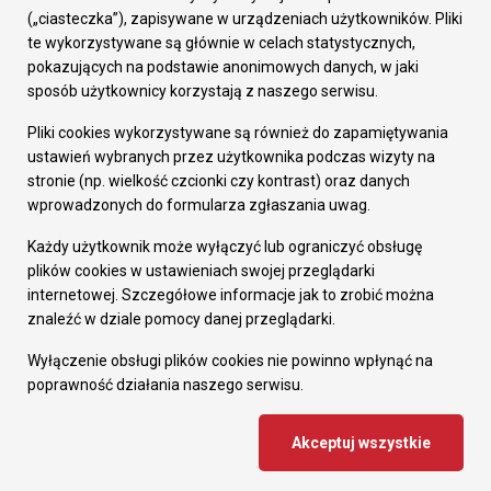
Prezydent Miasta
(„ciasteczka”), zapisywane w urządzeniach użytkowników. Pliki
Rada Miasta
te wykorzystywane są głównie w celach statystycznych,
Wydziały
pokazujących na podstawie anonimowych danych, w jaki
Elektroniczna Skrzynka Podawcza
sposób użytkownicy korzystają z naszego serwisu.
Praca w Urzędzie
Pliki cookies wykorzystywane są również do zapamiętywania
Gospodarka
ustawień wybranych przez użytkownika podczas wizyty na
Fundusze europejskie
stronie (np. wielkość czcionki czy kontrast) oraz danych
Środki krajowe
wprowadzonych do formularza zgłaszania uwag.
Oferty inwestycyjne
Strategia Rozwoju Miasta
Każdy użytkownik może wyłączyć lub ograniczyć obsługę
Pozostałe
plików cookies w ustawieniach swojej przeglądarki
Deklaracja dostępności
internetowej. Szczegółowe informacje jak to zrobić można
Dane osobowe
znaleźć w dziale pomocy danej przeglądarki.
Dodaj opinię o witrynie
© Urząd Miasta RUDA Śląska 2023
Wyłączenie obsługi plików cookies nie powinno wpłynąć na
poprawność działania naszego serwisu.
Projekt i wdrożenie - MIGOMEDIA
Akceptuj wszystkie