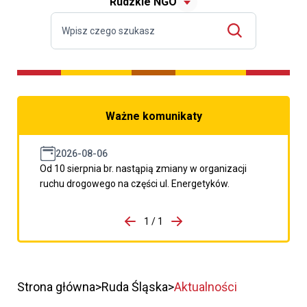
Rudzkie NGO
Ważne komunikaty
2026-08-06
Od 10 sierpnia br. nastąpią zmiany w organizacji
ruchu drogowego na części ul. Energetyków.
do porzpedniego komunikatu
1 / 1
Przejdź do następnego kom
Strona główna
Ruda Śląska
Aktualności