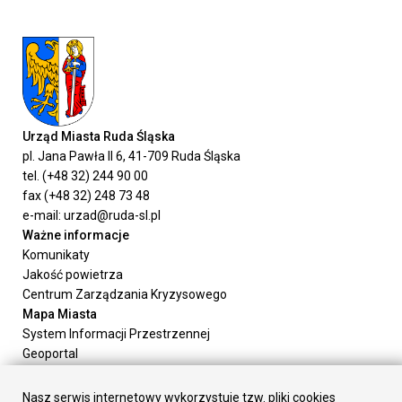
Urząd Miasta Ruda Śląska
pl. Jana Pawła II 6, 41-709 Ruda Śląska
tel. (+48 32) 244 90 00
fax (+48 32) 248 73 48
e-mail: urzad@ruda-sl.pl
Ważne informacje
Komunikaty
Jakość powietrza
Centrum Zarządzania Kryzysowego
Mapa Miasta
System Informacji Przestrzennej
Geoportal
Urząd Miasta
Załatw sprawę
Nasz serwis internetowy wykorzystuje tzw. pliki cookies