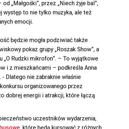
 od „Małgośki”, przez „Niech żyje bal”,
j występ to nie tylko muzyka, ale też
anych emocji.
zność będzie mogła podziwiać także
owiskowy pokaz grupy „Roszak Show”, a
su „O Rudzki mikrofon”. – To wyjątkowe
w i z mieszkańcami – podkreśla Anna
 - Dlatego nie zabraknie właśnie
e konkursu organizowanego przez
dobrej energii i atrakcji, które łączą
zpieczeństwo uczestników wydarzenia,
tobusowe
, które będą kursować z różnych