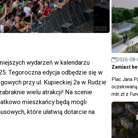
2026-08-
żniejszych wydarzeń w kalendarzu
Zamiast bet
25. Tegoroczna edycja odbędzie się w
Plac Jana Pa
argowych przy ul. Kupieckiej 2a w Rudzie
oczekiwaną 
abraknie wielu atrakcji! Na scenie
mln zł z Fu
dodatkowo mieszkańcy będą mogli
busowych, które ułatwią dotarcie na