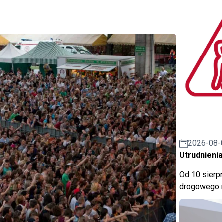
2026-08-
Utrudnienia
Od 10 sierpn
drogowego n