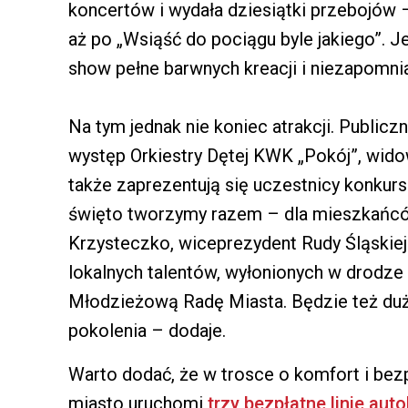
koncertów i wydała dziesiątki przebojów –
aż po „Wsiąść do pociągu byle jakiego”. Je
show pełne barwnych kreacji i niezapomni
Na tym jednak nie koniec atrakcji. Public
występ Orkiestry Dętej KWK „Pokój”, wid
także zaprezentują się uczestnicy konkur
święto tworzymy razem – dla mieszkańcó
Krzysteczko, wiceprezydent Rudy Śląskiej.
lokalnych talentów, wyłonionych w drodz
Młodzieżową Radę Miasta. Będzie też dużo 
pokolenia – dodaje.
Warto dodać, że w trosce o komfort i be
miasto uruchomi
trzy bezpłatne linie au