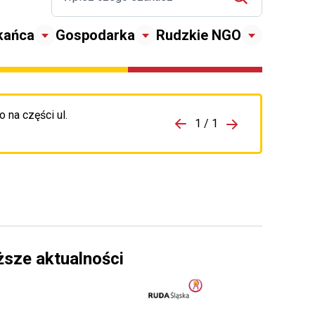
kańca
Gospodarka
Rudzkie NGO
 na części ul.
zejdź do porzpedniego komunikatu
1 / 1
Przejdź do nas
ższe aktualności