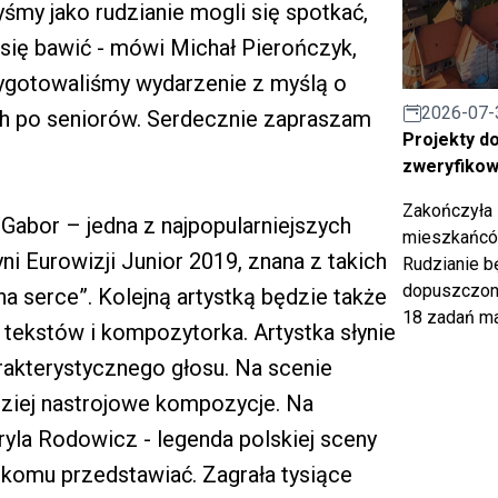
śmy jako rudzianie mogli się spotkać,
 się bawić - mówi Michał Pierończyk,
rzygotowaliśmy wydarzenie z myślą o
2026-07-
h po seniorów. Serdecznie zapraszam
Projekty d
zweryfiko
Zakończyła 
 Gabor – jedna z najpopularniejszych
mieszkańców
i Eurowizji Junior 2019, znana z takich
Rudzianie b
dopuszczony
na serce”. Kolejną artystką będzie także
18 zadań ma
a tekstów i kompozytorka. Artystka słynie
rakterystycznego głosu. Na scenie
dziej nastrojowe kompozycje. Na
yla Rodowicz - legenda polskiej sceny
nikomu przedstawiać. Zagrała tysiące