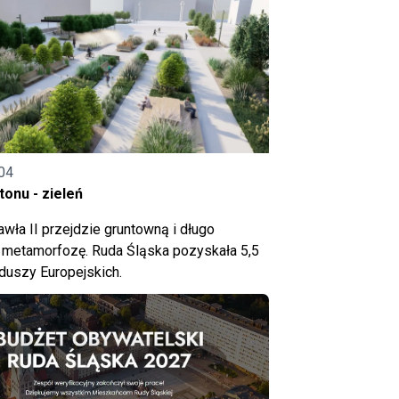
04
onu - zieleń
wła II przejdzie gruntowną i długo
metamorfozę. Ruda Śląska pozyskała 5,5
nduszy Europejskich.