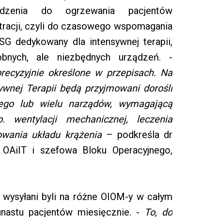
ądzenia do ogrzewania pacjentów
ltracji, czyli do czasowego wspomagania
USG dedykowany dla intensywnej terapii,
obnych, ale niezbędnych urządzeń. -
recyzyjnie określone w przepisach. Na
sywnej Terapii będą przyjmowani dorośli
nego lub wielu narządów, wymagającą
. wentylacji mechanicznej, leczenia
owania układu krążenia
– podkreśla dr
 OAiIT i szefowa Bloku Operacyjnego,
a wysyłani byli na różne OIOM-y w całym
unastu pacjentów miesięcznie. -
To, do