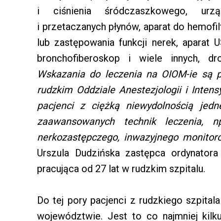
i ciśnienia śródczaszkowego, urz
i przetaczanych płynów, aparat do hemofi
lub zastępowania funkcji nerek, aparat 
bronchofiberoskop i wiele innych, dr
Wskazania do leczenia na OIOM-ie są p
rudzkim Oddziale Anestezjologii i Inten
pacjenci z ciężką niewydolnością jed
zaawansowanych technik leczenia, np
nerkozastępczego, inwazyjnego monitor
Urszula Dudzińska zastępca ordynatora
pracująca od 27 lat w rudzkim szpitalu.
Do tej pory pacjenci z rudzkiego szpital
województwie. Jest to co najmniej kilk