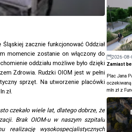
 Śląskiej zacznie funkcjonować Oddział
W tym momencie zostanie on włączony do
2026-08-
chomienie oddziału możliwe było dzięki
Zamiast bet
zem Zdrowia. Rudzki OIOM jest w pełni
Plac Jana Pa
styczny sprzęt. Na utworzenie placówki
oczekiwaną 
mln zł z Fu
n zł.
to czekało wiele lat, dlatego dobrze, że
izacji. Brak OIOM-u w naszym szpitalu
 realizację wysokospecjalistycznych