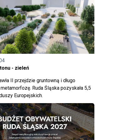
04
onu - zieleń
wła II przejdzie gruntowną i długo
metamorfozę. Ruda Śląska pozyskała 5,5
nduszy Europejskich.