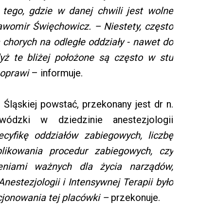
d tego, gdzie w danej chwili jest wolne
ławomir Święchowicz. – Niestety, często
 chorych na odległe oddziały - nawet do
dyż te bliżej położone są często w stu
poprawi
– informuje.
 Śląskiej powstać, przekonany jest dr n.
ódzki w dziedzinie anestezjologii
yfikę oddziałów zabiegowych, liczbę
likowania procedur zabiegowych, czy
eniami ważnych dla życia narządów,
nestezjologii i Intensywnej Terapii było
onowania tej placówki –
przekonuje.