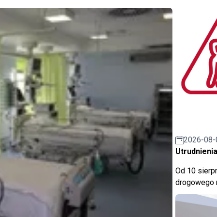
2026-08-
Utrudnienia
Od 10 sierpn
drogowego n