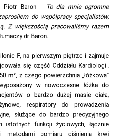
 Piotr Baron. -
To dla mnie ogromne
zaprosiłem do współpracy specjalistów,
ią. Z większością pracowaliśmy razem
tłumaczy dr Baron.
lonie F, na pierwszym piętrze i zajmuje
dowała się część Oddziału Kardiologii.
50 m², z czego powierzchnia „łóżkowa”
ał wyposażony w nowoczesne łóżka do
acjentów o bardzo dużej masie ciała,
żynowe, respiratory do prowadzenia
zyjne, służące do bardzo precyzyjnego
 istotnych funkcji życiowych, łącznie
mi metodami pomiaru ciśnienia krwi