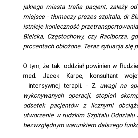
jakiego miasta trafia pacjent, zależy o
miejsce - tłumaczy prezes szpitala, dr S
istnieje konieczność przetransportowania
Bielska, Częstochowy, czy Raciborza, g
procentach obłożone. Teraz sytuacja się 
O tym, że taki oddział powinien w Rudzie
med. Jacek Karpe, konsultant wojew
i intensywnej terapii. - Z
uwagi na spec
wykonywanych operacji, stopień skomp
odsetek pacjentów z licznymi obciąż
utworzenie w rudzkim Szpitalu Oddziału A
bezwzględnym warunkiem dalszego funkcj