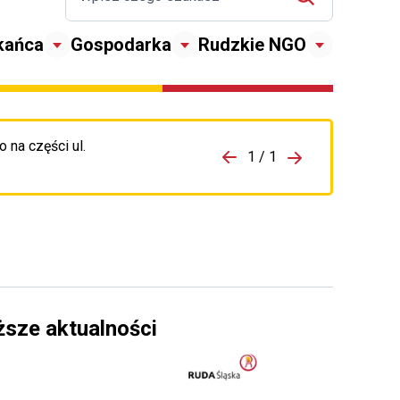
kańca
Gospodarka
Rudzkie NGO
 na części ul.
zejdź do porzpedniego komunikatu
1 / 1
Przejdź do nas
ższe aktualności