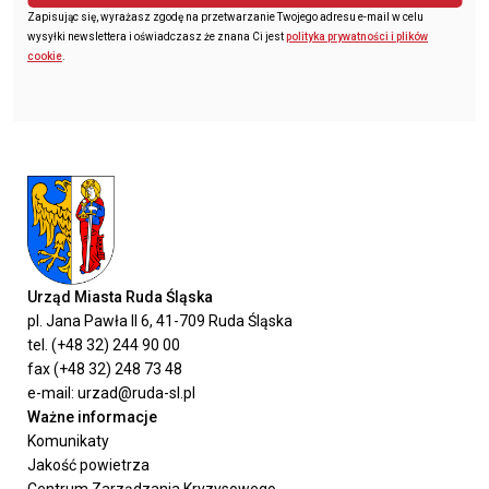
Zapisując się, wyrażasz zgodę na przetwarzanie Twojego adresu e-mail w celu
wysyłki newslettera i oświadczasz że znana Ci jest
polityka prywatności i plików
cookie
.
Urząd Miasta Ruda Śląska
pl. Jana Pawła II 6, 41-709 Ruda Śląska
tel. (+48 32) 244 90 00
fax (+48 32) 248 73 48
e-mail: urzad@ruda-sl.pl
Ważne informacje
Komunikaty
Jakość powietrza
Centrum Zarządzania Kryzysowego