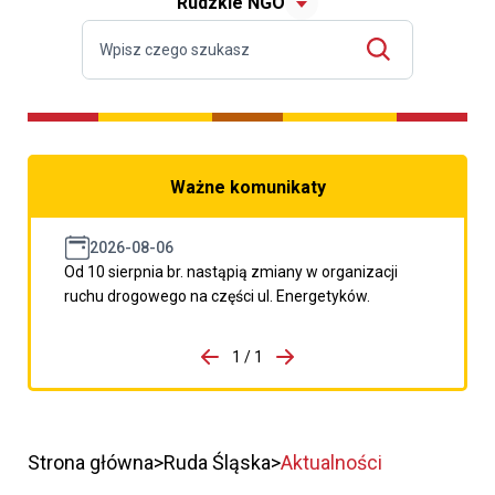
Rudzkie NGO
Ważne komunikaty
2026-08-06
Od 10 sierpnia br. nastąpią zmiany w organizacji
ruchu drogowego na części ul. Energetyków.
do porzpedniego komunikatu
1 / 1
Przejdź do następnego kom
Strona główna
Ruda Śląska
Aktualności