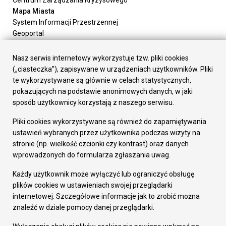
Mapa Miasta
System Informacji Przestrzennej
Geoportal
Urząd Miasta
Załatw sprawę
Nasz serwis internetowy wykorzystuje tzw. pliki cookies
Prezydent Miasta
(„ciasteczka”), zapisywane w urządzeniach użytkowników. Pliki
Rada Miasta
te wykorzystywane są głównie w celach statystycznych,
Wydziały
pokazujących na podstawie anonimowych danych, w jaki
Elektroniczna Skrzynka Podawcza
sposób użytkownicy korzystają z naszego serwisu.
Praca w Urzędzie
Pliki cookies wykorzystywane są również do zapamiętywania
Gospodarka
ustawień wybranych przez użytkownika podczas wizyty na
Fundusze europejskie
stronie (np. wielkość czcionki czy kontrast) oraz danych
Środki krajowe
wprowadzonych do formularza zgłaszania uwag.
Oferty inwestycyjne
Strategia Rozwoju Miasta
Każdy użytkownik może wyłączyć lub ograniczyć obsługę
Pozostałe
plików cookies w ustawieniach swojej przeglądarki
Deklaracja dostępności
internetowej. Szczegółowe informacje jak to zrobić można
Dane osobowe
znaleźć w dziale pomocy danej przeglądarki.
Dodaj opinię o witrynie
© Urząd Miasta RUDA Śląska 2023