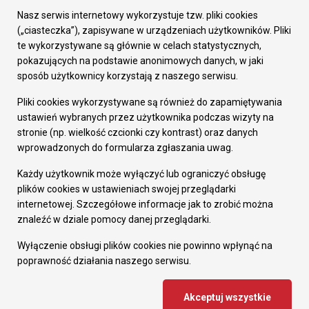
Załatw sprawę
Nasz serwis internetowy wykorzystuje tzw. pliki cookies
Prezydent Miasta
(„ciasteczka”), zapisywane w urządzeniach użytkowników. Pliki
Rada Miasta
te wykorzystywane są głównie w celach statystycznych,
Wydziały
pokazujących na podstawie anonimowych danych, w jaki
Elektroniczna Skrzynka Podawcza
sposób użytkownicy korzystają z naszego serwisu.
Praca w Urzędzie
Pliki cookies wykorzystywane są również do zapamiętywania
Gospodarka
ustawień wybranych przez użytkownika podczas wizyty na
Fundusze europejskie
stronie (np. wielkość czcionki czy kontrast) oraz danych
Środki krajowe
wprowadzonych do formularza zgłaszania uwag.
Oferty inwestycyjne
Strategia Rozwoju Miasta
Każdy użytkownik może wyłączyć lub ograniczyć obsługę
Pozostałe
plików cookies w ustawieniach swojej przeglądarki
Deklaracja dostępności
internetowej. Szczegółowe informacje jak to zrobić można
Dane osobowe
znaleźć w dziale pomocy danej przeglądarki.
Dodaj opinię o witrynie
© Urząd Miasta RUDA Śląska 2023
Wyłączenie obsługi plików cookies nie powinno wpłynąć na
poprawność działania naszego serwisu.
Projekt i wdrożenie - MIGOMEDIA
Akceptuj wszystkie