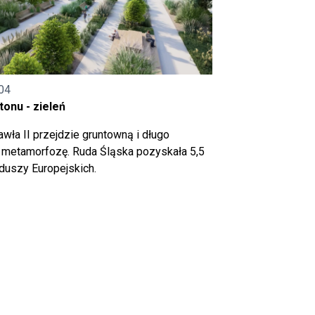
04
onu - zieleń
wła II przejdzie gruntowną i długo
metamorfozę. Ruda Śląska pozyskała 5,5
nduszy Europejskich.