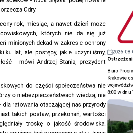
nie ścieków - Ruda Śląska" podejmowane
dorzecza Odry.
cony rok, miesiąc, a nawet dzień może
dowiskowych, których nie da się już
eń minionych dekad w zakresie ochrony
ku lat, ale postępy, jakie uczyniliśmy,
2026-08-
Ostrzeżeni
łość - mówi Andrzej Stania, prezydent
Biuro Prog
Krakowie os
iskowych do części społeczeństwa nie
województwa
8:00 w dniu 
tórzy o niebezpieczeństwach wiedzą, nie
 dla ratowania otaczającej nas przyrody
st takich postaw, przekonań, wartości
ędniały troskę o jakość środowiska.