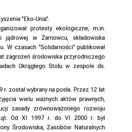
yszenia "Eko-Unia".
anizował protesty ekologiczne, m.in.
ni jądrowej w Żarnowcu, składowiska
. W czasach "Solidarności" publikował
mat zagrożeń środowiska przyrodniczego
radach Okrągłego Stołu w zespole ds.
r. został wybrany na posła. Przez 12 lat
rzyjęcia wielu ważnych aktów prawnych,
ucji zasady zrównoważonego rozwoju
ząt. Od XI 1997 r. do VI 2000 r. był
rony Środowiska, Zasobów Naturalnych