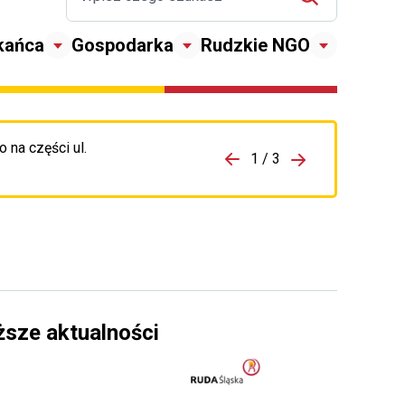
kańca
Gospodarka
Rudzkie NGO
 na części ul.
zejdź do porzpedniego komunikatu
1 / 3
Przejdź do nas
ższe aktualności