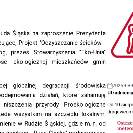
Ruda Śląska na zaproszenie Prezydenta
zującej Projekt "Oczyszczanie ścieków -
g, prezes Stowarzyszenia "Eko-Unia"
ości ekologicznej mieszkańców gmin
ej globalnej degradacji środowiska
2026-08-
Utrudnienia
podejmowania działań, które zahamują
niszczenia przyrody. Proekologiczne
Od 10 sierpn
drogowego n
zede wszystkim na szczeblu lokalnym.
ienie w Rudzie Śląskiej, gdzie m.in. od