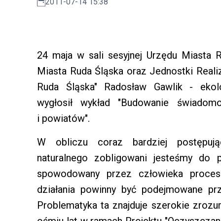
2011-07-14 15:38
24 maja w sali sesyjnej Urzędu Miasta 
Miasta Ruda Śląska oraz Jednostki Reali
Ruda Śląska" Radosław Gawlik - ekolo
wygłosił wykład "Budowanie świadom
i powiatów".
W obliczu coraz bardziej postępując
naturalnego zobligowani jesteśmy do 
spowodowany przez człowieka proces 
działania powinny być podejmowane pr
Problematyka ta znajduje szerokie zrozum