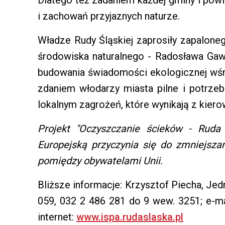
Dlatego też zadaniem każdej gminy i pow
i zachowań przyjaznych naturze.
Władze Rudy Śląskiej zaprosiły zapalone
środowiska naturalnego - Radosława Gaw
budowania świadomości ekologicznej wś
zdaniem włodarzy miasta pilne i potrze
lokalnym zagrożeń, które wynikają z kier
Projekt "Oczyszczanie ścieków - Ruda
Europejską przyczynia się do zmniejsza
pomiędzy obywatelami Unii.
Bliższe informacje: Krzysztof Piecha, Jed
059, 032 2 486 281 do 9 wew. 3251; e-ma
internet:
www.ispa.rudaslaska.pl