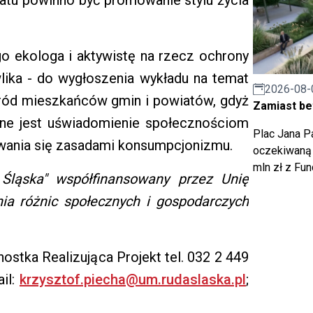
iatu powinno być promowanie stylu życia
go ekologa i aktywistę na rzecz ochrony
lika - do wygłoszenia wykładu na temat
2026-08-
ród mieszkańców gmin i powiatów, gdyż
Zamiast bet
bne jest uświadomienie społecznościom
Plac Jana Pa
owania się zasadami konsumpcjonizmu.
oczekiwaną 
mln zł z Fu
 Śląska" współfinansowany przez Unię
nia różnic społecznych i gospodarczych
nostka Realizująca Projekt tel. 032 2 449
il:
krzysztof.piecha@um.rudaslaska.pl
;