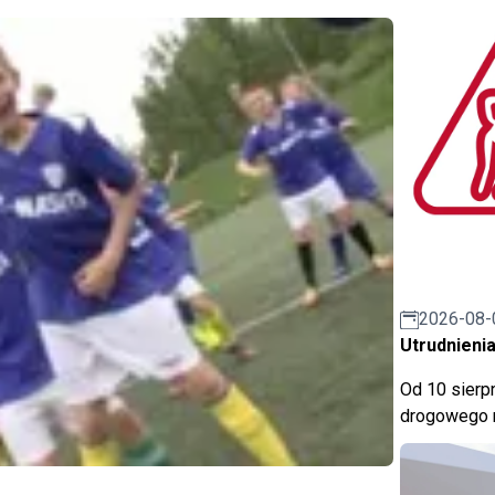
2026-08-
Utrudnienia
Od 10 sierpn
drogowego n