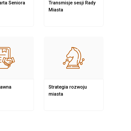
rta Seniora
Transmisje sesji Rady
Rewit
Miasta
rawna
Strategia rozwoju
Pows
miasta
samo