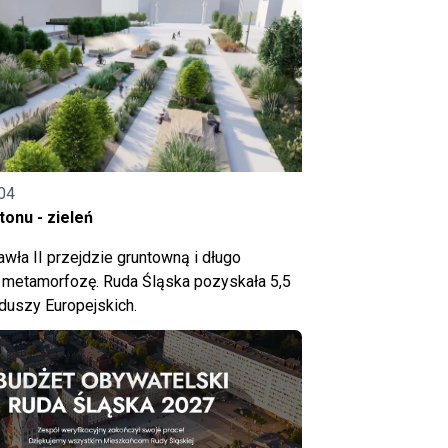
04
onu - zieleń
wła II przejdzie gruntowną i długo
metamorfozę. Ruda Śląska pozyskała 5,5
nduszy Europejskich.