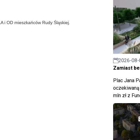
A i OD mieszkańców Rudy Śląskiej.
2026-08-
Zamiast bet
Plac Jana Pa
oczekiwaną 
mln zł z Fu