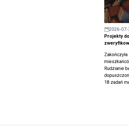
2026-07-
Projekty d
zweryfiko
Zakończyła 
mieszkańców
Rudzianie b
dopuszczony
18 zadań ma