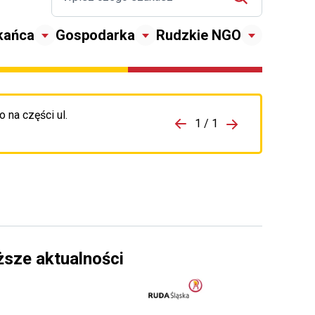
kańca
Gospodarka
Rudzkie NGO
 na części ul.
zejdź do porzpedniego komunikatu
1 / 1
Przejdź do nas
ższe aktualności