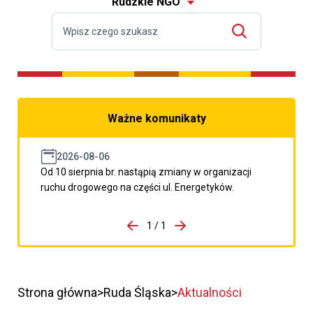
Rudzkie NGO
Ważne komunikaty
2026-08-06
Od 10 sierpnia br. nastąpią zmiany w organizacji
ruchu drogowego na części ul. Energetyków.
do porzpedniego komunikatu
1 / 1
Przejdź do następnego kom
Strona główna
Ruda Śląska
Aktualności