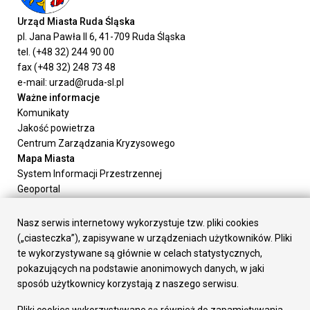
Urząd Miasta Ruda Śląska
pl. Jana Pawła II 6, 41-709 Ruda Śląska
tel. (+48 32) 244 90 00
fax (+48 32) 248 73 48
e-mail: urzad@ruda-sl.pl
Ważne informacje
Komunikaty
Jakość powietrza
Centrum Zarządzania Kryzysowego
Mapa Miasta
System Informacji Przestrzennej
Geoportal
Urząd Miasta
Załatw sprawę
Nasz serwis internetowy wykorzystuje tzw. pliki cookies
Prezydent Miasta
(„ciasteczka”), zapisywane w urządzeniach użytkowników. Pliki
Rada Miasta
te wykorzystywane są głównie w celach statystycznych,
Wydziały
pokazujących na podstawie anonimowych danych, w jaki
Elektroniczna Skrzynka Podawcza
sposób użytkownicy korzystają z naszego serwisu.
Praca w Urzędzie