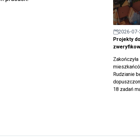
2026-07-
Projekty d
zweryfiko
Zakończyła 
mieszkańców
Rudzianie b
dopuszczony
18 zadań ma