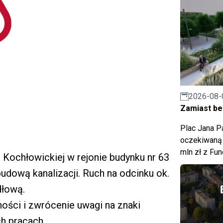
2026-08-
Zamiast bet
Plac Jana Pa
oczekiwaną 
mln zł z Fu
. Kochłowickiej w rejonie budynku nr 63
dową kanalizacji. Ruch na odcinku ok.
dłową.
ści i zwrócenie uwagi na znaki
h pracach.