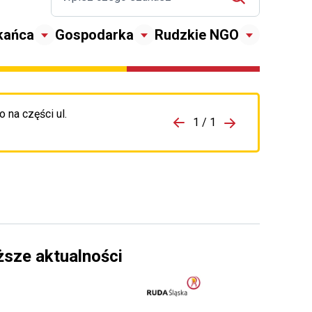
kańca
Gospodarka
Rudzkie NGO
 na części ul.
zejdź do porzpedniego komunikatu
1 / 1
Przejdź do nas
ższe aktualności