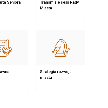
rta Seniora
Transmisje sesji Rady
Rewit
Miasta
rawna
Strategia rozwoju
Pows
miasta
samo