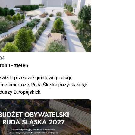
04
onu - zieleń
wła II przejdzie gruntowną i długo
metamorfozę. Ruda Śląska pozyskała 5,5
nduszy Europejskich.