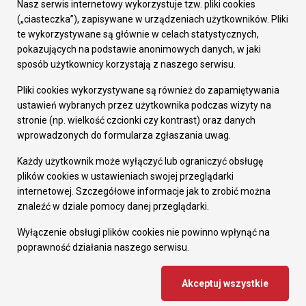
Załatw sprawę
Nasz serwis internetowy wykorzystuje tzw. pliki cookies
Prezydent Miasta
(„ciasteczka”), zapisywane w urządzeniach użytkowników. Pliki
Rada Miasta
te wykorzystywane są głównie w celach statystycznych,
Wydziały
pokazujących na podstawie anonimowych danych, w jaki
Elektroniczna Skrzynka Podawcza
sposób użytkownicy korzystają z naszego serwisu.
Praca w Urzędzie
Pliki cookies wykorzystywane są również do zapamiętywania
Gospodarka
ustawień wybranych przez użytkownika podczas wizyty na
Fundusze europejskie
stronie (np. wielkość czcionki czy kontrast) oraz danych
Środki krajowe
wprowadzonych do formularza zgłaszania uwag.
Oferty inwestycyjne
Strategia Rozwoju Miasta
Każdy użytkownik może wyłączyć lub ograniczyć obsługę
Pozostałe
plików cookies w ustawieniach swojej przeglądarki
Deklaracja dostępności
internetowej. Szczegółowe informacje jak to zrobić można
Dane osobowe
znaleźć w dziale pomocy danej przeglądarki.
Dodaj opinię o witrynie
© Urząd Miasta RUDA Śląska 2023
Wyłączenie obsługi plików cookies nie powinno wpłynąć na
poprawność działania naszego serwisu.
Projekt i wdrożenie - MIGOMEDIA
Akceptuj wszystkie