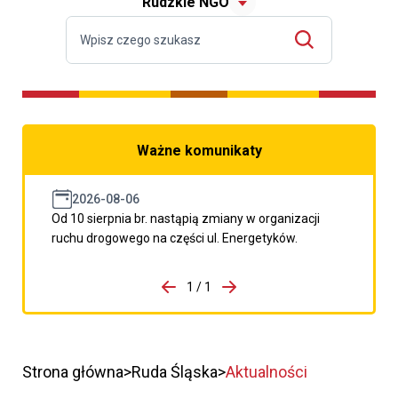
Rudzkie NGO
Ważne komunikaty
2026-08-06
Od 10 sierpnia br. nastąpią zmiany w organizacji
ruchu drogowego na części ul. Energetyków.
do porzpedniego komunikatu
1 / 1
Przejdź do następnego kom
Strona główna
Ruda Śląska
Aktualności