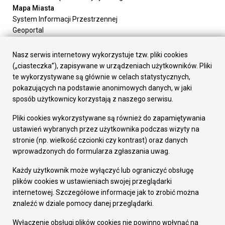
Mapa Miasta
System Informacji Przestrzennej
Geoportal
Urząd Miasta
Załatw sprawę
Nasz serwis internetowy wykorzystuje tzw. pliki cookies
Prezydent Miasta
(„ciasteczka”), zapisywane w urządzeniach użytkowników. Pliki
Rada Miasta
te wykorzystywane są głównie w celach statystycznych,
Wydziały
pokazujących na podstawie anonimowych danych, w jaki
Elektroniczna Skrzynka Podawcza
sposób użytkownicy korzystają z naszego serwisu.
Praca w Urzędzie
Pliki cookies wykorzystywane są również do zapamiętywania
Gospodarka
ustawień wybranych przez użytkownika podczas wizyty na
Fundusze europejskie
stronie (np. wielkość czcionki czy kontrast) oraz danych
Środki krajowe
wprowadzonych do formularza zgłaszania uwag.
Oferty inwestycyjne
Strategia Rozwoju Miasta
Każdy użytkownik może wyłączyć lub ograniczyć obsługę
Pozostałe
plików cookies w ustawieniach swojej przeglądarki
Deklaracja dostępności
internetowej. Szczegółowe informacje jak to zrobić można
Dane osobowe
znaleźć w dziale pomocy danej przeglądarki.
Dodaj opinię o witrynie
© Urząd Miasta RUDA Śląska 2023
Wyłączenie obsługi plików cookies nie powinno wpłynąć na