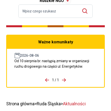
Rudzkie NGO
Ważne komunikaty
2026-08-06
Od 10 sierpnia br. nastąpią zmiany w organizacji
ruchu drogowego na części ul. Energetyków.
do porzpedniego komunikatu
1 / 1
Przejdź do następnego kom
Strona główna
Ruda Śląska
Aktualności