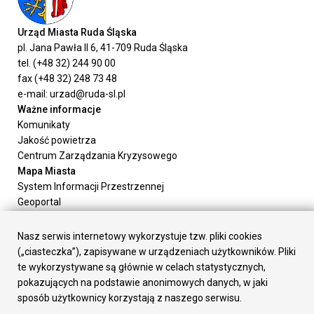
Urząd Miasta Ruda Śląska
pl. Jana Pawła II 6, 41-709 Ruda Śląska
tel. (+48 32) 244 90 00
fax (+48 32) 248 73 48
e-mail: urzad@ruda-sl.pl
Ważne informacje
Komunikaty
Jakość powietrza
Centrum Zarządzania Kryzysowego
Mapa Miasta
System Informacji Przestrzennej
Geoportal
Urząd Miasta
Załatw sprawę
Nasz serwis internetowy wykorzystuje tzw. pliki cookies
Prezydent Miasta
(„ciasteczka”), zapisywane w urządzeniach użytkowników. Pliki
Rada Miasta
te wykorzystywane są głównie w celach statystycznych,
Wydziały
pokazujących na podstawie anonimowych danych, w jaki
Elektroniczna Skrzynka Podawcza
sposób użytkownicy korzystają z naszego serwisu.
Praca w Urzędzie