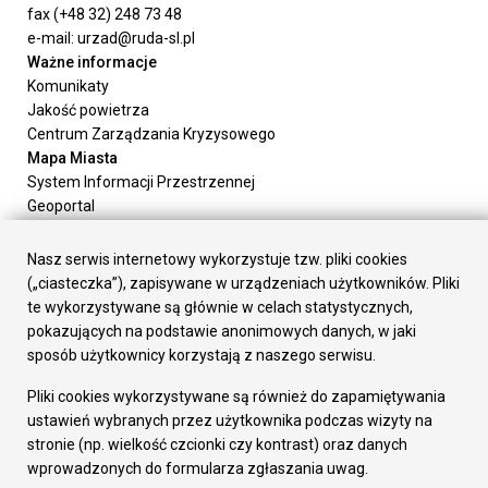
fax (+48 32) 248 73 48
e-mail: urzad@ruda-sl.pl
Ważne informacje
Komunikaty
Jakość powietrza
Centrum Zarządzania Kryzysowego
Mapa Miasta
System Informacji Przestrzennej
Geoportal
Urząd Miasta
Załatw sprawę
Nasz serwis internetowy wykorzystuje tzw. pliki cookies
Prezydent Miasta
(„ciasteczka”), zapisywane w urządzeniach użytkowników. Pliki
Rada Miasta
te wykorzystywane są głównie w celach statystycznych,
Wydziały
pokazujących na podstawie anonimowych danych, w jaki
Elektroniczna Skrzynka Podawcza
sposób użytkownicy korzystają z naszego serwisu.
Praca w Urzędzie
Pliki cookies wykorzystywane są również do zapamiętywania
Gospodarka
ustawień wybranych przez użytkownika podczas wizyty na
Fundusze europejskie
stronie (np. wielkość czcionki czy kontrast) oraz danych
Środki krajowe
wprowadzonych do formularza zgłaszania uwag.
Oferty inwestycyjne