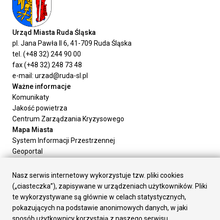
Urząd Miasta Ruda Śląska
pl. Jana Pawła II 6, 41-709 Ruda Śląska
tel. (+48 32) 244 90 00
fax (+48 32) 248 73 48
e-mail: urzad@ruda-sl.pl
Ważne informacje
Komunikaty
Jakość powietrza
Centrum Zarządzania Kryzysowego
Mapa Miasta
System Informacji Przestrzennej
Geoportal
Urząd Miasta
Załatw sprawę
Nasz serwis internetowy wykorzystuje tzw. pliki cookies
Prezydent Miasta
(„ciasteczka”), zapisywane w urządzeniach użytkowników. Pliki
Rada Miasta
te wykorzystywane są głównie w celach statystycznych,
Wydziały
pokazujących na podstawie anonimowych danych, w jaki
Elektroniczna Skrzynka Podawcza
sposób użytkownicy korzystają z naszego serwisu.