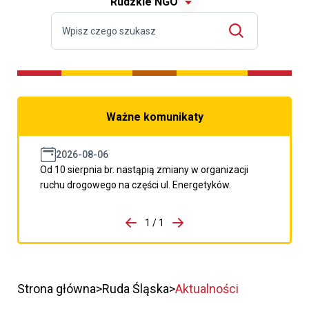
Rudzkie NGO
Ważne komunikaty
2026-08-06
Od 10 sierpnia br. nastąpią zmiany w organizacji
ruchu drogowego na części ul. Energetyków.
do porzpedniego komunikatu
1 / 1
Przejdź do następnego kom
Strona główna
Ruda Śląska
Aktualności