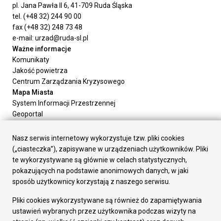
pl. Jana Pawła II 6, 41-709 Ruda Śląska
tel. (+48 32) 244 90 00
fax (+48 32) 248 73 48
e-mail: urzad@ruda-sl.pl
Ważne informacje
Komunikaty
Jakość powietrza
Centrum Zarządzania Kryzysowego
Mapa Miasta
System Informacji Przestrzennej
Geoportal
Urząd Miasta
Załatw sprawę
Nasz serwis internetowy wykorzystuje tzw. pliki cookies
Prezydent Miasta
(„ciasteczka”), zapisywane w urządzeniach użytkowników. Pliki
Rada Miasta
te wykorzystywane są głównie w celach statystycznych,
Wydziały
pokazujących na podstawie anonimowych danych, w jaki
Elektroniczna Skrzynka Podawcza
sposób użytkownicy korzystają z naszego serwisu.
Praca w Urzędzie
Pliki cookies wykorzystywane są również do zapamiętywania
Gospodarka
ustawień wybranych przez użytkownika podczas wizyty na
Fundusze europejskie