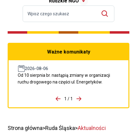
Rudzkie NGO
Ważne komunikaty
2026-08-06
Od 10 sierpnia br. nastąpią zmiany w organizacji
ruchu drogowego na części ul. Energetyków.
do porzpedniego komunikatu
1 / 1
Przejdź do następnego kom
Strona główna
Ruda Śląska
Aktualności