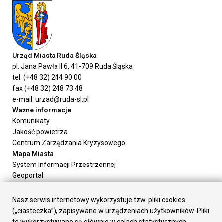
Urząd Miasta Ruda Śląska
pl. Jana Pawła II 6, 41-709 Ruda Śląska
tel. (+48 32) 244 90 00
fax (+48 32) 248 73 48
e-mail: urzad@ruda-sl.pl
Ważne informacje
Komunikaty
Jakość powietrza
Centrum Zarządzania Kryzysowego
Mapa Miasta
System Informacji Przestrzennej
Geoportal
Urząd Miasta
Załatw sprawę
Nasz serwis internetowy wykorzystuje tzw. pliki cookies
Prezydent Miasta
(„ciasteczka”), zapisywane w urządzeniach użytkowników. Pliki
Rada Miasta
te wykorzystywane są głównie w celach statystycznych,