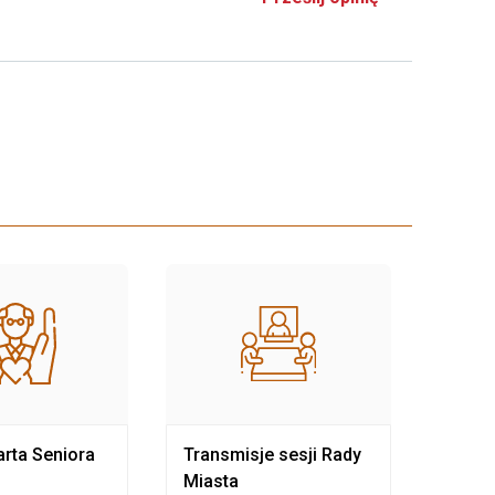
rta Seniora
Transmisje sesji Rady
Rewit
Miasta