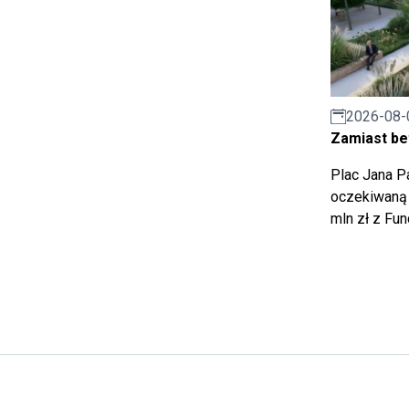
2026-08-
Zamiast bet
Plac Jana Pa
oczekiwaną 
mln zł z Fu