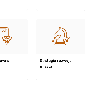
rawna
Strategia rozwoju
Pows
miasta
samo