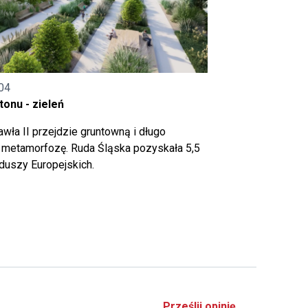
04
onu - zieleń
wła II przejdzie gruntowną i długo
metamorfozę. Ruda Śląska pozyskała 5,5
nduszy Europejskich.
Prześlij opinię