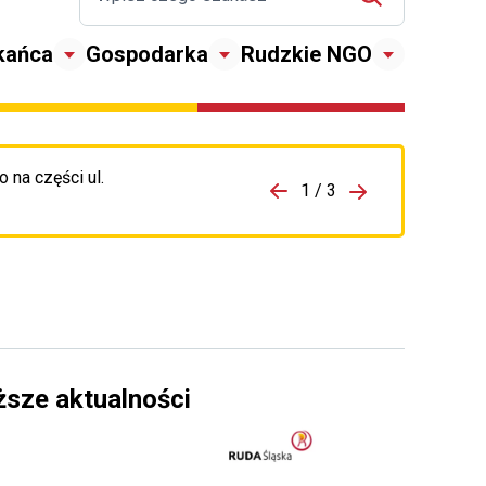
kańca
Gospodarka
Rudzkie NGO
 na części ul.
zejdź do porzpedniego komunikatu
1 / 3
Przejdź do nas
ższe aktualności