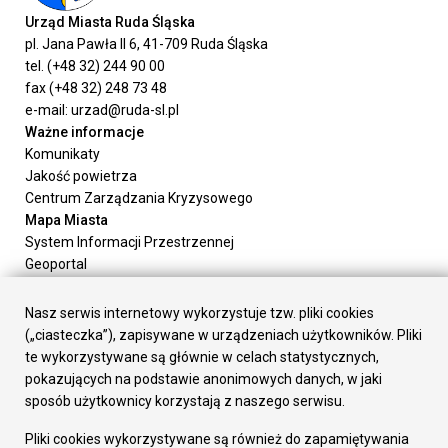
Urząd Miasta Ruda Śląska
pl. Jana Pawła II 6, 41-709 Ruda Śląska
tel. (+48 32) 244 90 00
fax (+48 32) 248 73 48
e-mail: urzad@ruda-sl.pl
Ważne informacje
Komunikaty
Jakość powietrza
Centrum Zarządzania Kryzysowego
Mapa Miasta
System Informacji Przestrzennej
Geoportal
Urząd Miasta
Załatw sprawę
Nasz serwis internetowy wykorzystuje tzw. pliki cookies
Prezydent Miasta
(„ciasteczka”), zapisywane w urządzeniach użytkowników. Pliki
Rada Miasta
te wykorzystywane są głównie w celach statystycznych,
Wydziały
pokazujących na podstawie anonimowych danych, w jaki
Elektroniczna Skrzynka Podawcza
sposób użytkownicy korzystają z naszego serwisu.
Praca w Urzędzie
Pliki cookies wykorzystywane są również do zapamiętywania
Gospodarka