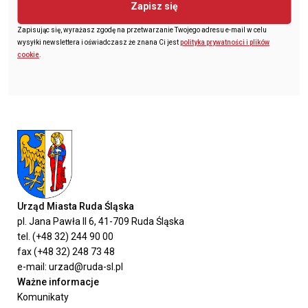
Zapisz się
Zapisując się, wyrażasz zgodę na przetwarzanie Twojego adresu e-mail w celu
wysyłki newslettera i oświadczasz że znana Ci jest
polityka prywatności i plików
cookie
.
Urząd Miasta Ruda Śląska
pl. Jana Pawła II 6, 41-709 Ruda Śląska
tel. (+48 32) 244 90 00
fax (+48 32) 248 73 48
e-mail: urzad@ruda-sl.pl
Ważne informacje
Komunikaty