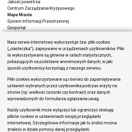
Jakość powietrza
Centrum Zarządzania Kryzysowego
Mapa Miasta
System Informacji Przestrzennej
Geoportal
Urząd Miasta
Załatw sprawę
Nasz serwis internetowy wykorzystuje tzw. pliki cookies
Prezydent Miasta
(„ciasteczka”), zapisywane w urządzeniach użytkowników. Pliki
Rada Miasta
te wykorzystywane są głównie w celach statystycznych,
Wydziały
pokazujących na podstawie anonimowych danych, w jaki
Elektroniczna Skrzynka Podawcza
sposób użytkownicy korzystają z naszego serwisu.
Praca w Urzędzie
Pliki cookies wykorzystywane są również do zapamiętywania
Gospodarka
ustawień wybranych przez użytkownika podczas wizyty na
Fundusze europejskie
stronie (np. wielkość czcionki czy kontrast) oraz danych
Środki krajowe
wprowadzonych do formularza zgłaszania uwag.
Oferty inwestycyjne
Strategia Rozwoju Miasta
Każdy użytkownik może wyłączyć lub ograniczyć obsługę
Pozostałe
plików cookies w ustawieniach swojej przeglądarki
Deklaracja dostępności
internetowej. Szczegółowe informacje jak to zrobić można
Dane osobowe
znaleźć w dziale pomocy danej przeglądarki.
Dodaj opinię o witrynie