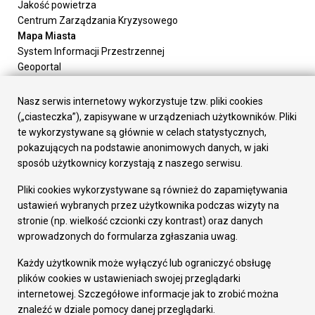
Jakość powietrza
Centrum Zarządzania Kryzysowego
Mapa Miasta
System Informacji Przestrzennej
Geoportal
Urząd Miasta
Załatw sprawę
Nasz serwis internetowy wykorzystuje tzw. pliki cookies
Prezydent Miasta
(„ciasteczka”), zapisywane w urządzeniach użytkowników. Pliki
Rada Miasta
te wykorzystywane są głównie w celach statystycznych,
Wydziały
pokazujących na podstawie anonimowych danych, w jaki
Elektroniczna Skrzynka Podawcza
sposób użytkownicy korzystają z naszego serwisu.
Praca w Urzędzie
Pliki cookies wykorzystywane są również do zapamiętywania
Gospodarka
ustawień wybranych przez użytkownika podczas wizyty na
Fundusze europejskie
stronie (np. wielkość czcionki czy kontrast) oraz danych
Środki krajowe
wprowadzonych do formularza zgłaszania uwag.
Oferty inwestycyjne
Strategia Rozwoju Miasta
Każdy użytkownik może wyłączyć lub ograniczyć obsługę
Pozostałe
plików cookies w ustawieniach swojej przeglądarki
Deklaracja dostępności
internetowej. Szczegółowe informacje jak to zrobić można
Dane osobowe
znaleźć w dziale pomocy danej przeglądarki.
Dodaj opinię o witrynie