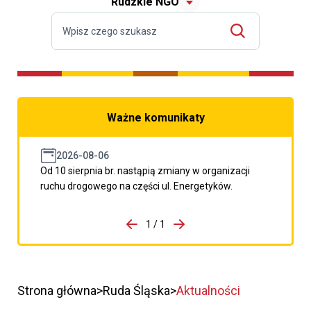
Rudzkie NGO
Ważne komunikaty
2026-08-06
Od 10 sierpnia br. nastąpią zmiany w organizacji
ruchu drogowego na części ul. Energetyków.
do porzpedniego komunikatu
1 / 1
Przejdź do następnego kom
Strona główna
Ruda Śląska
Aktualności