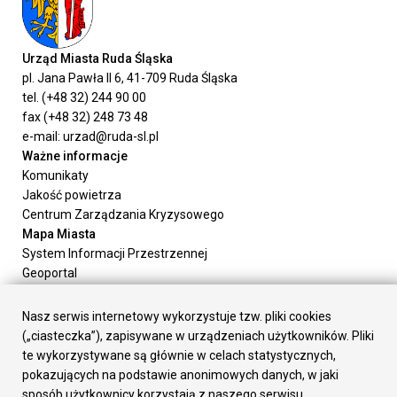
Urząd Miasta Ruda Śląska
pl. Jana Pawła II 6, 41-709 Ruda Śląska
tel. (+48 32) 244 90 00
fax (+48 32) 248 73 48
e-mail: urzad@ruda-sl.pl
Ważne informacje
Komunikaty
Jakość powietrza
Centrum Zarządzania Kryzysowego
Mapa Miasta
System Informacji Przestrzennej
Geoportal
Urząd Miasta
Załatw sprawę
Nasz serwis internetowy wykorzystuje tzw. pliki cookies
Prezydent Miasta
(„ciasteczka”), zapisywane w urządzeniach użytkowników. Pliki
Rada Miasta
te wykorzystywane są głównie w celach statystycznych,
Wydziały
pokazujących na podstawie anonimowych danych, w jaki
Elektroniczna Skrzynka Podawcza
sposób użytkownicy korzystają z naszego serwisu.