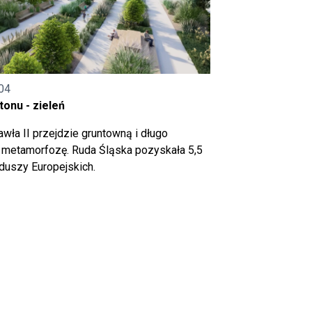
04
onu - zieleń
wła II przejdzie gruntowną i długo
metamorfozę. Ruda Śląska pozyskała 5,5
nduszy Europejskich.