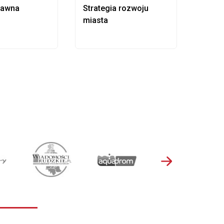
rawna
Strategia rozwoju
Pows
miasta
samo