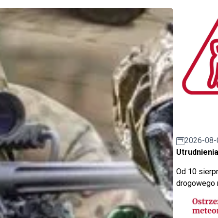
2026-08-
Utrudnienia
Od 10 sierpn
drogowego n