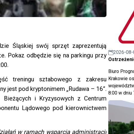
zie Śląskiej swój sprzęt zaprezentują
2026-08-
ze. Pokaz odbędzie się na parkingu przy
Ostrzeżeni
:00.
Biuro Prog
ść treningu sztabowego z zakresu
Krakowie os
województwa
any jest pod kryptonimem „Rudawa – 16”.
8:00 w dniu 
ań Bieżących i Kryzysowych z Centrum
onentu Lądowego pod kierownictwem
iałań w ramach wsparcia administracji