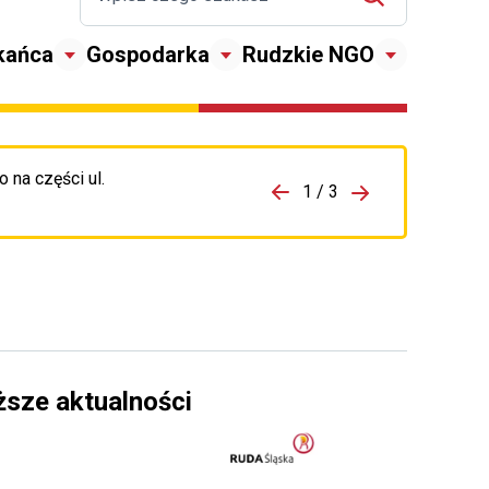
kańca
Gospodarka
Rudzkie NGO
 na części ul.
zejdź do porzpedniego komunikatu
1 / 3
Przejdź do nas
ższe aktualności