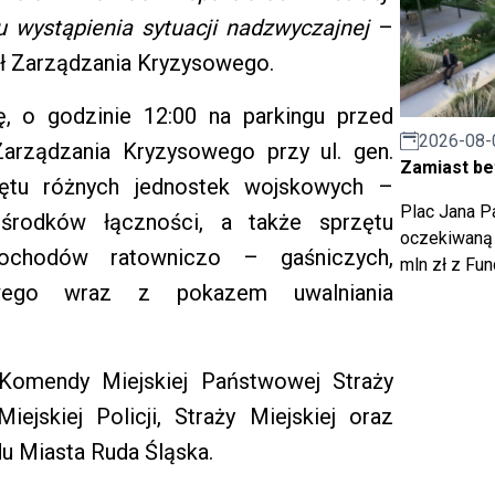
ku wystąpienia sytuacji nadzwyczajnej
–
ł Zarządzania Kryzysowego.
ę, o godzinie 12:00 na parkingu przed
2026-08-
Zarządzania Kryzysowego przy ul. gen.
Zamiast bet
zętu różnych jednostek wojskowych –
Plac Jana Pa
 środków łączności, a także sprzętu
oczekiwaną 
ochodów ratowniczo – gaśniczych,
mln zł z Fu
owego wraz z pokazem uwalniania
 Komendy Miejskiej Państwowej Straży
ejskiej Policji, Straży Miejskiej oraz
u Miasta Ruda Śląska.