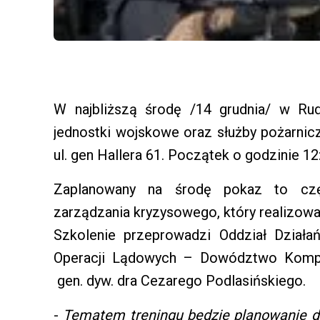
W najbliższą środę /14 grudnia/ w Rud
jednostki wojskowe oraz służby pożarnic
ul. gen Hallera 61. Początek o godzinie 12
Zaplanowany na środę pokaz to czę
zarządzania kryzysowego, który realizow
Szkolenie przeprowadzi Oddział Dział
Operacji Lądowych – Dowództwo Komp
gen. dyw. dra Cezarego Podlasińskiego.
-
Tematem treningu będzie planowanie dz