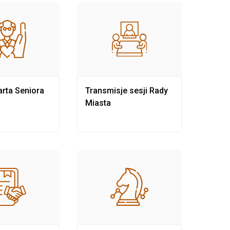
rta Seniora
Transmisje sesji Rady
Rewit
Miasta