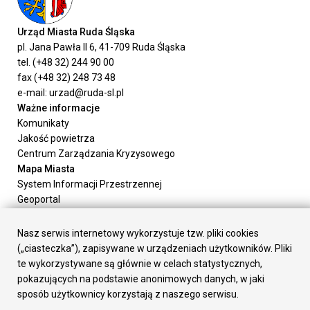
Urząd Miasta Ruda Śląska
pl. Jana Pawła II 6, 41-709 Ruda Śląska
tel. (+48 32) 244 90 00
fax (+48 32) 248 73 48
e-mail: urzad@ruda-sl.pl
Ważne informacje
Komunikaty
Jakość powietrza
Centrum Zarządzania Kryzysowego
Mapa Miasta
System Informacji Przestrzennej
Geoportal
Urząd Miasta
Załatw sprawę
Nasz serwis internetowy wykorzystuje tzw. pliki cookies
Prezydent Miasta
(„ciasteczka”), zapisywane w urządzeniach użytkowników. Pliki
Rada Miasta
te wykorzystywane są głównie w celach statystycznych,
Wydziały
pokazujących na podstawie anonimowych danych, w jaki
Elektroniczna Skrzynka Podawcza
sposób użytkownicy korzystają z naszego serwisu.
Praca w Urzędzie