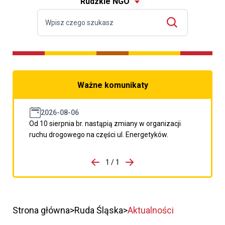
Rudzkie NGO
Ważne komunikaty
2026-08-06
Od 10 sierpnia br. nastąpią zmiany w organizacji
ruchu drogowego na części ul. Energetyków.
do porzpedniego komunikatu
1 / 1
Przejdź do następnego kom
Strona główna
Ruda Śląska
Aktualności