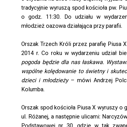
tradycyjnie wyruszą spod kościoła pw. Pi
o godz. 11:30. Do udziału w wydarze
młodzież oazowa działająca przy parafii.
Orszak Trzech Króli przez parafię Piusa 
2014 r. Co roku w wydarzeniu udział bi
pogoda będzie dla nas łaskawa. Wystawi
wspólne kolędowanie to świetny i skute
dzieci i młodzieży
– mówi Andrzej Polczy
Kolumba.
Orszak spod kościoła Piusa X wyruszy o g
ul. Różanej, a następnie ulicami: Narcyz
Podstawowej nr 30, gdzie w tak zwanej