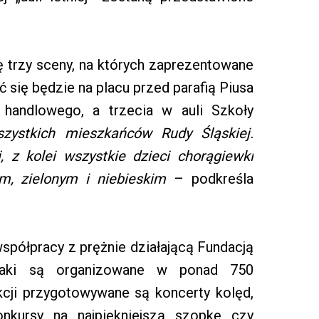
ę trzy sceny, na których zaprezentowane
ć się będzie na placu przed parafią Piusa
 handlowego, a trzecia w auli Szkoły
zystkich mieszkańców Rudy Śląskiej.
, z kolei wszystkie dzieci chorągiewki
m, zielonym i niebieskim
– podkreśla
spółpracy z prężnie działającą Fundacją
szaki są organizowane w ponad 750
cji przygotowywane są koncerty kolęd,
onkursy na najpiękniejszą szopkę czy