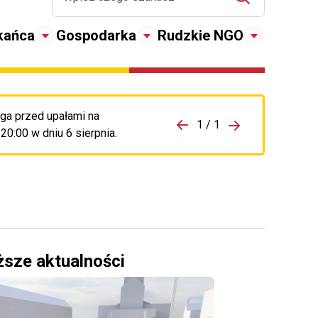
kańca
Gospodarka
Rudzkie NGO
ga przed upałami na
zejdź do porzpedniego komunikatu
1 / 1
Przejdź do nas
0:00 w dniu 6 sierpnia.
ższe aktualności