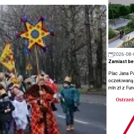
2026-08-
Zamiast bet
Plac Jana Pa
oczekiwaną 
mln zł z Fu