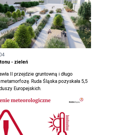
04
onu - zieleń
wła II przejdzie gruntowną i długo
metamorfozę. Ruda Śląska pozyskała 5,5
nduszy Europejskich.