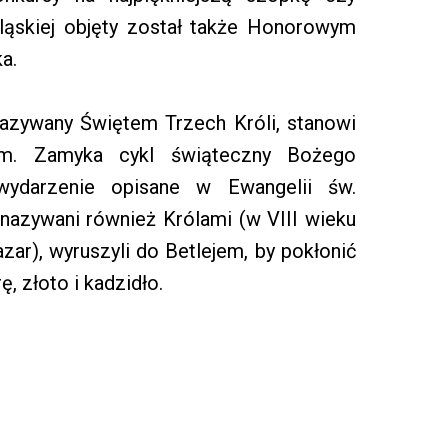
ląskiej objęty został także Honorowym
a.
nazywany Świętem Trzech Króli, stanowi
nym. Zamyka cykl świąteczny Bożego
ydarzenie opisane w Ewangelii św.
nazywani również Królami (w VIII wieku
zar), wyruszyli do Betlejem, by pokłonić
ę, złoto i kadzidło.