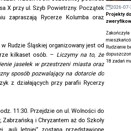
2026-07-
usa X przy ul. Szyb Powietrzny. Początek
Projekty d
niu zapraszają Rycerze Kolumba oraz
zweryfiko
Zakończyła 
mieszkańców
X w Rudzie Śląskiej organizowany jest od
Rudzianie b
dopuszczony
erze kilkaset osób. –
Liczymy na to, że
18 zadań ma
enie jasełek w przestrzeni miasta oraz
czny sposób pozwalający na dotarcie do
k z działających przy parafii Rycerzy
odz. 11:30. Przejdzie on ul. Wolności do
ów, Zabrzańską i Chryzantem aż do Szkoły
 „auli letniej” zostaną przedstawione