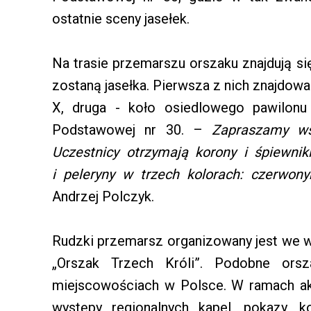
ostatnie sceny jasełek.
Na trasie przemarszu orszaku znajdują si
zostaną jasełka. Pierwsza z nich znajdowa
X, druga - koło osiedlowego pawilonu
Podstawowej nr 30. –
Zapraszamy ws
Uczestnicy otrzymają korony i śpiewniki
i peleryny w trzech kolorach: czerwony
Andrzej Polczyk.
Rudzki przemarsz organizowany jest we w
„Orszak Trzech Króli”. Podobne or
miejscowościach w Polsce. W ramach ak
występy regionalnych kapel, pokazy, k