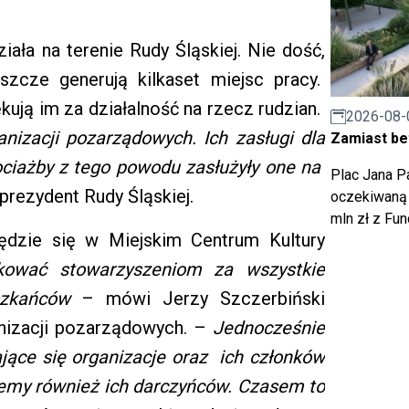
ała na terenie Rudy Śląskiej. Nie dość,
zcze generują kilkaset miejsc pracy.
kują im za działalność na rzecz rudzian.
2026-08-
nizacji pozarządowych. Ich zasługi dla
Zamiast bet
ciażby z tego powodu zasłużyły one na
Plac Jana Pa
prezydent Rudy Śląskiej.
oczekiwaną 
mln zł z Fu
dzie się w Miejskim Centrum Kultury
kować stowarzyszeniom za wszystkie
szkańców
– mówi Jerzy Szczerbiński
nizacji pozarządowych. –
Jednocześnie
jące się organizacje oraz ich członków
ujemy również ich darczyńców. Czasem to