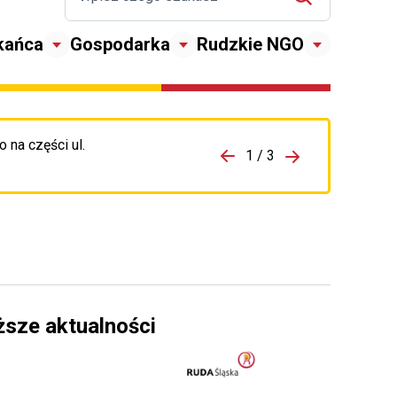
kańca
Gospodarka
Rudzkie NGO
 na części ul.
zejdź do porzpedniego komunikatu
1 / 3
Przejdź do nas
ższe aktualności