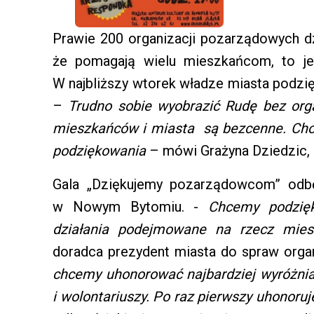
Prawie 200 organizacji pozarządowych dzi
że pomagają wielu mieszkańcom, to jes
W najbliższy wtorek władze miasta podzię
–
Trudno sobie wyobrazić Rudę bez orga
mieszkańców i miasta są bezcenne. Cho
podziękowania
– mówi Grażyna Dziedzic, 
Gala „Dziękujemy pozarządowcom” odbę
w Nowym Bytomiu. -
Chcemy podzię
działania podejmowane na rzecz mie
doradca prezydent miasta do spraw orga
chcemy uhonorować najbardziej wyróżnia
i wolontariuszy. Po raz pierwszy uhonor