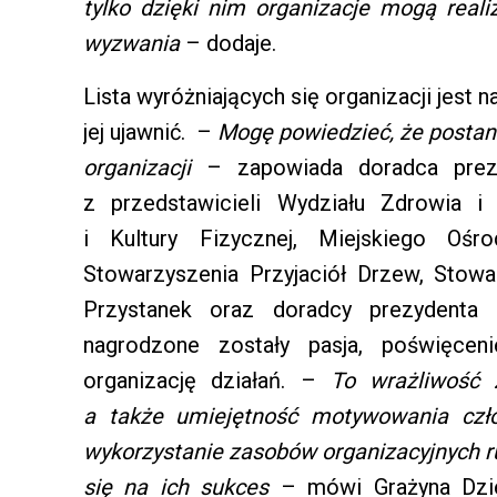
tylko dzięki nim organizacje mogą real
wyzwania
– dodaje.
Lista wyróżniających się organizacji jest n
jej ujawnić. –
Mogę powiedzieć, że postan
organizacji
– zapowiada doradca prezyd
z przedstawicieli Wydziału Zdrowia i
i Kultury Fizycznej, Miejskiego Oś
Stowarzyszenia Przyjaciół Drzew, Stowa
Przystanek oraz doradcy prezydenta 
nagrodzone zostały pasja, poświęce
organizację działań. –
To wrażliwość 
a także umiejętność motywowania czło
wykorzystanie zasobów organizacyjnych ru
się na ich sukces
– mówi Grażyna Dzie