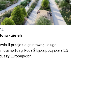
04
onu - zieleń
wła II przejdzie gruntowną i długo
metamorfozę. Ruda Śląska pozyskała 5,5
nduszy Europejskich.