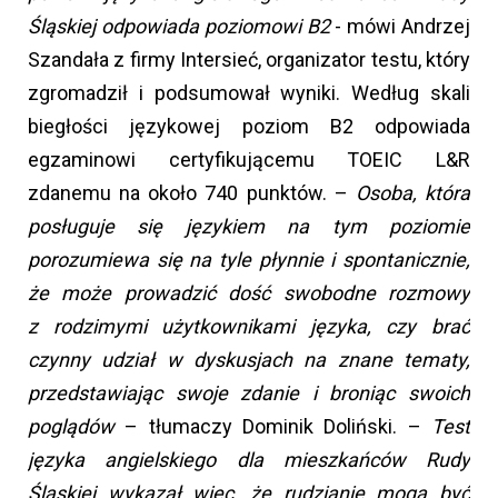
Śląskiej odpowiada poziomowi B2
- mówi Andrzej
Szandała z firmy Intersieć, organizator testu, który
zgromadził i podsumował wyniki. Według skali
biegłości językowej poziom B2 odpowiada
egzaminowi certyfikującemu TOEIC L&R
zdanemu na około 740 punktów. –
Osoba, która
posługuje się językiem na tym poziomie
porozumiewa się na tyle płynnie i spontanicznie,
że może prowadzić dość swobodne rozmowy
z rodzimymi użytkownikami języka, czy brać
czynny udział w dyskusjach na znane tematy,
przedstawiając swoje zdanie i broniąc swoich
poglądów
– tłumaczy Dominik Doliński. –
Test
języka angielskiego dla mieszkańców Rudy
Śląskiej wykazał więc, że rudzianie mogą być