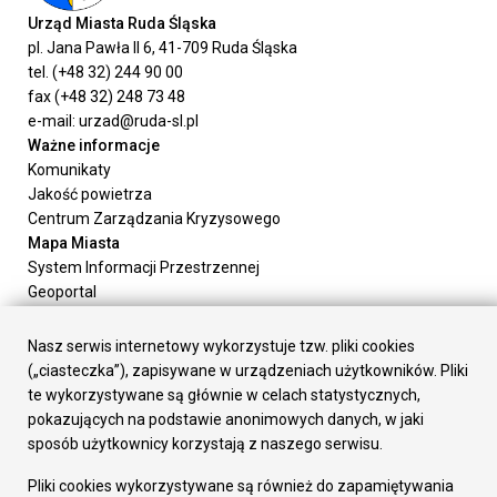
Urząd Miasta Ruda Śląska
pl. Jana Pawła II 6, 41-709 Ruda Śląska
tel. (+48 32) 244 90 00
fax (+48 32) 248 73 48
e-mail: urzad@ruda-sl.pl
Ważne informacje
Komunikaty
Jakość powietrza
Centrum Zarządzania Kryzysowego
Mapa Miasta
System Informacji Przestrzennej
Geoportal
Urząd Miasta
Załatw sprawę
Nasz serwis internetowy wykorzystuje tzw. pliki cookies
Prezydent Miasta
(„ciasteczka”), zapisywane w urządzeniach użytkowników. Pliki
Rada Miasta
te wykorzystywane są głównie w celach statystycznych,
Wydziały
pokazujących na podstawie anonimowych danych, w jaki
Elektroniczna Skrzynka Podawcza
sposób użytkownicy korzystają z naszego serwisu.
Praca w Urzędzie
Pliki cookies wykorzystywane są również do zapamiętywania
Gospodarka