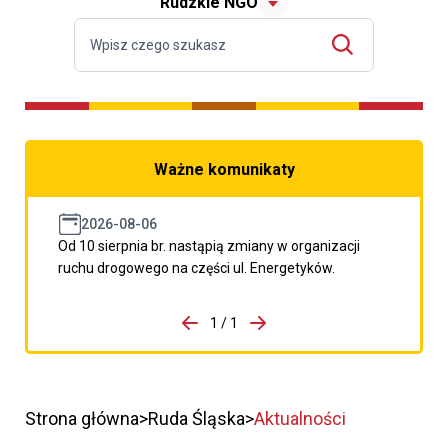
Rudzkie NGO
Ważne komunikaty
2026-08-06
Od 10 sierpnia br. nastąpią zmiany w organizacji
ruchu drogowego na części ul. Energetyków.
do porzpedniego komunikatu
1 / 1
Przejdź do następnego kom
Strona główna
Ruda Śląska
Aktualności