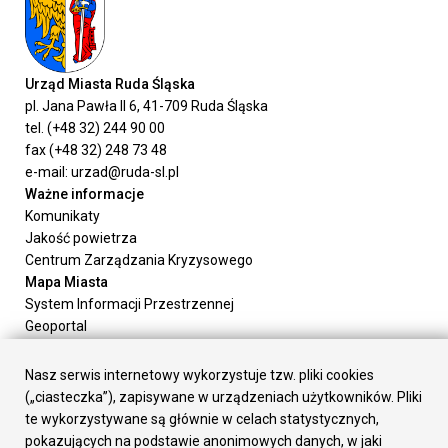
Urząd Miasta Ruda Śląska
pl. Jana Pawła II 6, 41-709 Ruda Śląska
tel. (+48 32) 244 90 00
fax (+48 32) 248 73 48
e-mail: urzad@ruda-sl.pl
Ważne informacje
Komunikaty
Jakość powietrza
Centrum Zarządzania Kryzysowego
Mapa Miasta
System Informacji Przestrzennej
Geoportal
Urząd Miasta
Załatw sprawę
Nasz serwis internetowy wykorzystuje tzw. pliki cookies
Prezydent Miasta
(„ciasteczka”), zapisywane w urządzeniach użytkowników. Pliki
Rada Miasta
te wykorzystywane są głównie w celach statystycznych,
Wydziały
pokazujących na podstawie anonimowych danych, w jaki