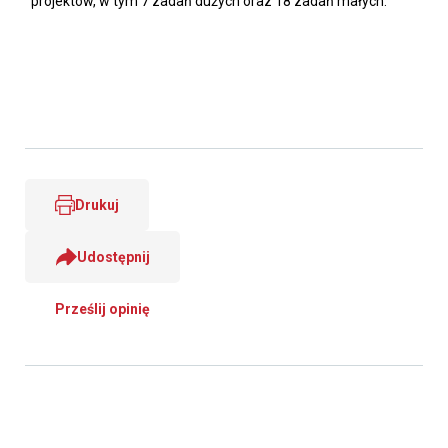
projektów, w tym 7 zadań dużych oraz 18 zadań małych.
Drukuj
Udostępnij
Prześlij opinię