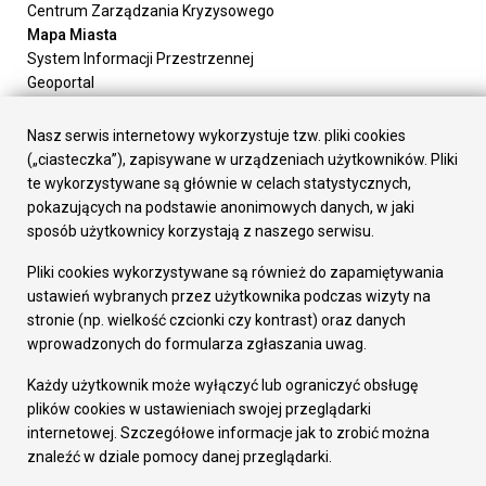
Centrum Zarządzania Kryzysowego
Mapa Miasta
System Informacji Przestrzennej
Geoportal
Urząd Miasta
Załatw sprawę
Nasz serwis internetowy wykorzystuje tzw. pliki cookies
Prezydent Miasta
(„ciasteczka”), zapisywane w urządzeniach użytkowników. Pliki
Rada Miasta
te wykorzystywane są głównie w celach statystycznych,
Wydziały
pokazujących na podstawie anonimowych danych, w jaki
Elektroniczna Skrzynka Podawcza
sposób użytkownicy korzystają z naszego serwisu.
Praca w Urzędzie
Pliki cookies wykorzystywane są również do zapamiętywania
Gospodarka
ustawień wybranych przez użytkownika podczas wizyty na
Fundusze europejskie
stronie (np. wielkość czcionki czy kontrast) oraz danych
Środki krajowe
wprowadzonych do formularza zgłaszania uwag.
Oferty inwestycyjne
Strategia Rozwoju Miasta
Każdy użytkownik może wyłączyć lub ograniczyć obsługę
Pozostałe
plików cookies w ustawieniach swojej przeglądarki
Deklaracja dostępności
internetowej. Szczegółowe informacje jak to zrobić można
Dane osobowe
znaleźć w dziale pomocy danej przeglądarki.
Dodaj opinię o witrynie
© Urząd Miasta RUDA Śląska 2023