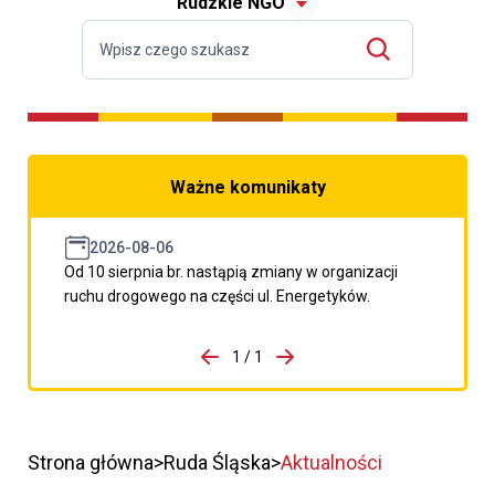
Rudzkie NGO
Ważne komunikaty
2026-08-06
Od 10 sierpnia br. nastąpią zmiany w organizacji
ruchu drogowego na części ul. Energetyków.
do porzpedniego komunikatu
1 / 1
Przejdź do następnego kom
Strona główna
Ruda Śląska
Aktualności