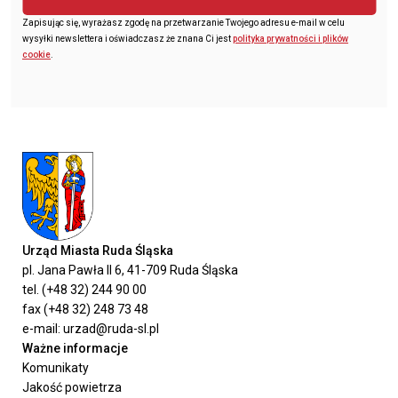
Zapisując się, wyrażasz zgodę na przetwarzanie Twojego adresu e-mail w celu
wysyłki newslettera i oświadczasz że znana Ci jest
polityka prywatności i plików
cookie
.
Urząd Miasta Ruda Śląska
pl. Jana Pawła II 6, 41-709 Ruda Śląska
tel. (+48 32) 244 90 00
fax (+48 32) 248 73 48
e-mail: urzad@ruda-sl.pl
Ważne informacje
Komunikaty
Jakość powietrza