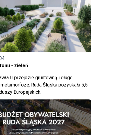
04
onu - zieleń
wła II przejdzie gruntowną i długo
metamorfozę. Ruda Śląska pozyskała 5,5
nduszy Europejskich.