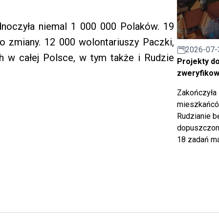
ednoczyła niemal 1 000 000 Polaków. 19
do zmiany. 12 000 wolontariuszy Paczki,
2026-07-
ch w całej Polsce, w tym także i Rudzie
Projekty d
zweryfiko
Zakończyła 
mieszkańców
Rudzianie b
dopuszczony
18 zadań ma