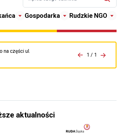
kańca
Gospodarka
Rudzkie NGO
 na części ul.
zejdź do porzpedniego komunikatu
1 / 1
Przejdź do nas
ższe aktualności