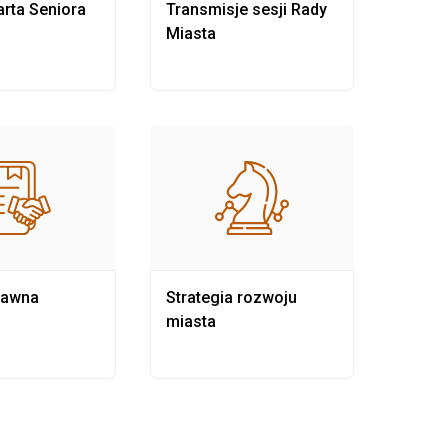
rta Seniora
Transmisje sesji Rady
Rewit
Miasta
rawna
Strategia rozwoju
Pows
miasta
samo