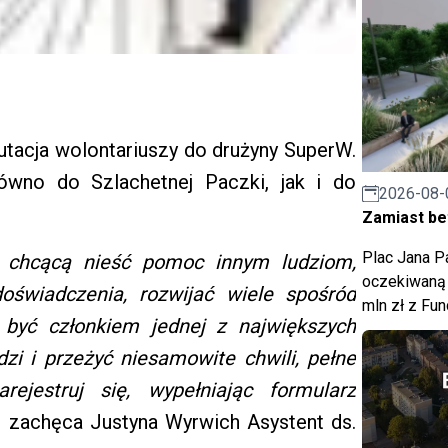
rutacja wolontariuszy do drużyny SuperW.
wno do Szlachetnej Paczki, jak i do
2026-08-
Zamiast bet
Plac Jana Pa
, chcącą nieść pomoc innym ludziom,
oczekiwaną 
świadczenia, rozwijać wiele spośród
mln zł z Fu
 być członkiem jednej z największych
zi i przeżyć niesamowite chwili, pełne
rejestruj się, wypełniając formularz
- zachęca Justyna Wyrwich Asystent ds.