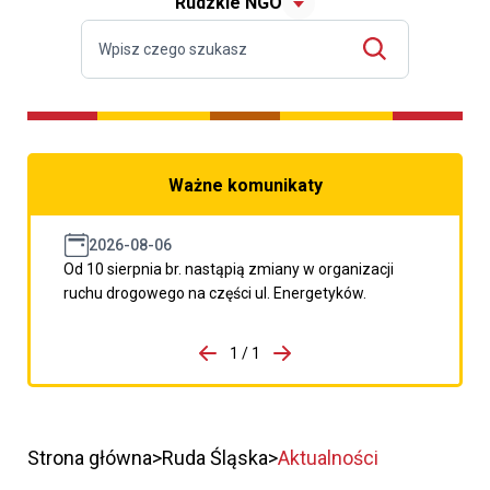
Rudzkie NGO
Ważne komunikaty
2026-08-06
Od 10 sierpnia br. nastąpią zmiany w organizacji
ruchu drogowego na części ul. Energetyków.
do porzpedniego komunikatu
1 / 1
Przejdź do następnego kom
Strona główna
Ruda Śląska
Aktualności