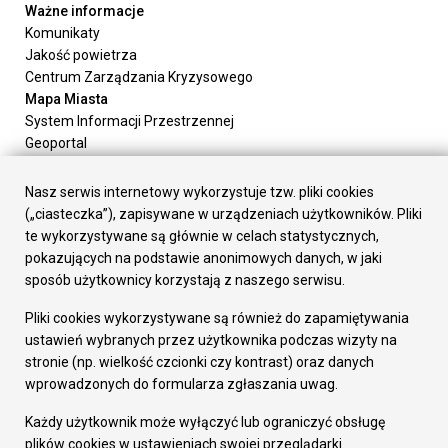
Ważne informacje
Komunikaty
Jakość powietrza
Centrum Zarządzania Kryzysowego
Mapa Miasta
System Informacji Przestrzennej
Geoportal
Urząd Miasta
Załatw sprawę
Nasz serwis internetowy wykorzystuje tzw. pliki cookies
Prezydent Miasta
(„ciasteczka”), zapisywane w urządzeniach użytkowników. Pliki
Rada Miasta
te wykorzystywane są głównie w celach statystycznych,
Wydziały
pokazujących na podstawie anonimowych danych, w jaki
Elektroniczna Skrzynka Podawcza
sposób użytkownicy korzystają z naszego serwisu.
Praca w Urzędzie
Pliki cookies wykorzystywane są również do zapamiętywania
Gospodarka
ustawień wybranych przez użytkownika podczas wizyty na
Fundusze europejskie
stronie (np. wielkość czcionki czy kontrast) oraz danych
Środki krajowe
wprowadzonych do formularza zgłaszania uwag.
Oferty inwestycyjne
Strategia Rozwoju Miasta
Każdy użytkownik może wyłączyć lub ograniczyć obsługę
Pozostałe
plików cookies w ustawieniach swojej przeglądarki