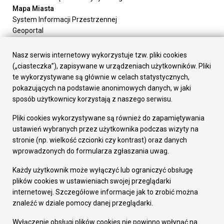
Mapa Miasta
System Informacji Przestrzennej
Geoportal
Urząd Miasta
Załatw sprawę
Nasz serwis internetowy wykorzystuje tzw. pliki cookies
Prezydent Miasta
(„ciasteczka”), zapisywane w urządzeniach użytkowników. Pliki
Rada Miasta
te wykorzystywane są głównie w celach statystycznych,
Wydziały
pokazujących na podstawie anonimowych danych, w jaki
Elektroniczna Skrzynka Podawcza
sposób użytkownicy korzystają z naszego serwisu.
Praca w Urzędzie
Pliki cookies wykorzystywane są również do zapamiętywania
Gospodarka
ustawień wybranych przez użytkownika podczas wizyty na
Fundusze europejskie
stronie (np. wielkość czcionki czy kontrast) oraz danych
Środki krajowe
wprowadzonych do formularza zgłaszania uwag.
Oferty inwestycyjne
Strategia Rozwoju Miasta
Każdy użytkownik może wyłączyć lub ograniczyć obsługę
Pozostałe
plików cookies w ustawieniach swojej przeglądarki
Deklaracja dostępności
internetowej. Szczegółowe informacje jak to zrobić można
Dane osobowe
znaleźć w dziale pomocy danej przeglądarki.
Dodaj opinię o witrynie
© Urząd Miasta RUDA Śląska 2023
Wyłączenie obsługi plików cookies nie powinno wpłynąć na