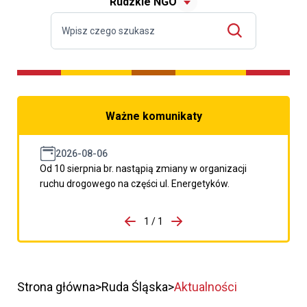
Rudzkie NGO
Ważne komunikaty
2026-08-06
Od 10 sierpnia br. nastąpią zmiany w organizacji
ruchu drogowego na części ul. Energetyków.
do porzpedniego komunikatu
1 / 1
Przejdź do następnego kom
Strona główna
Ruda Śląska
Aktualności