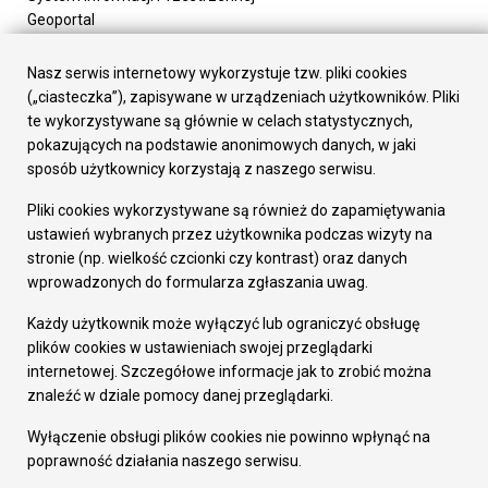
Geoportal
Urząd Miasta
Załatw sprawę
Nasz serwis internetowy wykorzystuje tzw. pliki cookies
Prezydent Miasta
(„ciasteczka”), zapisywane w urządzeniach użytkowników. Pliki
Rada Miasta
te wykorzystywane są głównie w celach statystycznych,
Wydziały
pokazujących na podstawie anonimowych danych, w jaki
Elektroniczna Skrzynka Podawcza
sposób użytkownicy korzystają z naszego serwisu.
Praca w Urzędzie
Pliki cookies wykorzystywane są również do zapamiętywania
Gospodarka
ustawień wybranych przez użytkownika podczas wizyty na
Fundusze europejskie
stronie (np. wielkość czcionki czy kontrast) oraz danych
Środki krajowe
wprowadzonych do formularza zgłaszania uwag.
Oferty inwestycyjne
Strategia Rozwoju Miasta
Każdy użytkownik może wyłączyć lub ograniczyć obsługę
Pozostałe
plików cookies w ustawieniach swojej przeglądarki
Deklaracja dostępności
internetowej. Szczegółowe informacje jak to zrobić można
Dane osobowe
znaleźć w dziale pomocy danej przeglądarki.
Dodaj opinię o witrynie
© Urząd Miasta RUDA Śląska 2023
Wyłączenie obsługi plików cookies nie powinno wpłynąć na
poprawność działania naszego serwisu.