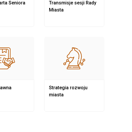
rta Seniora
Transmisje sesji Rady
Rewit
Miasta
rawna
Strategia rozwoju
Pows
miasta
samo