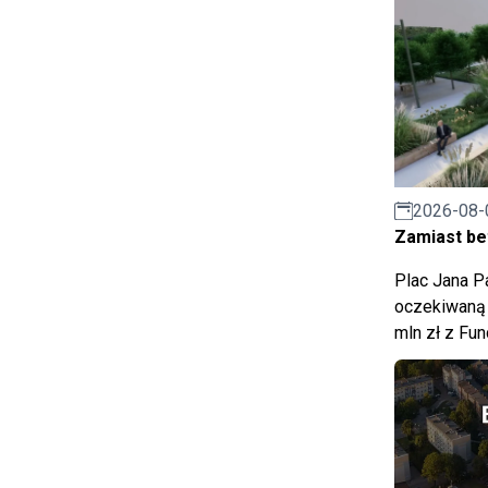
2026-08-
Zamiast bet
Plac Jana Pa
oczekiwaną 
mln zł z Fu