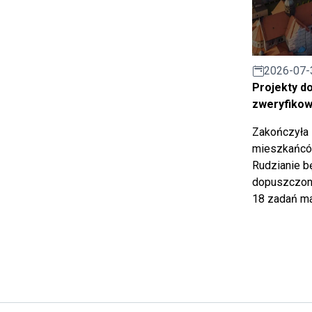
2026-07-
Projekty d
zweryfiko
Zakończyła 
mieszkańców
Rudzianie b
dopuszczony
18 zadań ma