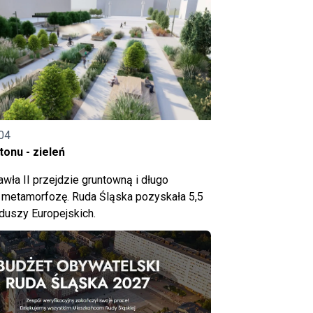
04
onu - zieleń
wła II przejdzie gruntowną i długo
metamorfozę. Ruda Śląska pozyskała 5,5
nduszy Europejskich.