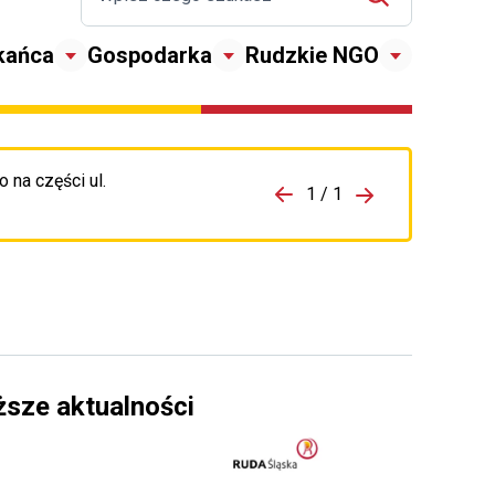
kańca
Gospodarka
Rudzkie NGO
 na części ul.
zejdź do porzpedniego komunikatu
1 / 1
Przejdź do nas
ższe aktualności