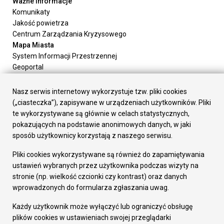
Ważne informacje
Komunikaty
Jakość powietrza
Centrum Zarządzania Kryzysowego
Mapa Miasta
System Informacji Przestrzennej
Geoportal
Urząd Miasta
Załatw sprawę
Nasz serwis internetowy wykorzystuje tzw. pliki cookies
Prezydent Miasta
(„ciasteczka”), zapisywane w urządzeniach użytkowników. Pliki
Rada Miasta
te wykorzystywane są głównie w celach statystycznych,
Wydziały
pokazujących na podstawie anonimowych danych, w jaki
Elektroniczna Skrzynka Podawcza
sposób użytkownicy korzystają z naszego serwisu.
Praca w Urzędzie
Pliki cookies wykorzystywane są również do zapamiętywania
Gospodarka
ustawień wybranych przez użytkownika podczas wizyty na
Fundusze europejskie
stronie (np. wielkość czcionki czy kontrast) oraz danych
Środki krajowe
wprowadzonych do formularza zgłaszania uwag.
Oferty inwestycyjne
Strategia Rozwoju Miasta
Każdy użytkownik może wyłączyć lub ograniczyć obsługę
Pozostałe
plików cookies w ustawieniach swojej przeglądarki
Deklaracja dostępności