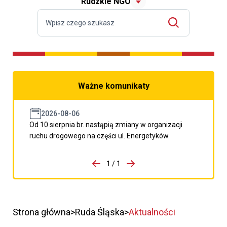
Rudzkie NGO
Ważne komunikaty
2026-08-06
Od 10 sierpnia br. nastąpią zmiany w organizacji
ruchu drogowego na części ul. Energetyków.
do porzpedniego komunikatu
1 / 1
Przejdź do następnego kom
Strona główna
Ruda Śląska
Aktualności