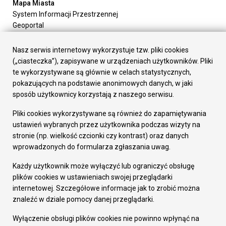
Mapa Miasta
System Informacji Przestrzennej
Geoportal
Urząd Miasta
Załatw sprawę
Nasz serwis internetowy wykorzystuje tzw. pliki cookies
Prezydent Miasta
(„ciasteczka”), zapisywane w urządzeniach użytkowników. Pliki
Rada Miasta
te wykorzystywane są głównie w celach statystycznych,
Wydziały
pokazujących na podstawie anonimowych danych, w jaki
Elektroniczna Skrzynka Podawcza
sposób użytkownicy korzystają z naszego serwisu.
Praca w Urzędzie
Pliki cookies wykorzystywane są również do zapamiętywania
Gospodarka
ustawień wybranych przez użytkownika podczas wizyty na
Fundusze europejskie
stronie (np. wielkość czcionki czy kontrast) oraz danych
Środki krajowe
wprowadzonych do formularza zgłaszania uwag.
Oferty inwestycyjne
Strategia Rozwoju Miasta
Każdy użytkownik może wyłączyć lub ograniczyć obsługę
Pozostałe
plików cookies w ustawieniach swojej przeglądarki
Deklaracja dostępności
internetowej. Szczegółowe informacje jak to zrobić można
Dane osobowe
znaleźć w dziale pomocy danej przeglądarki.
Dodaj opinię o witrynie
© Urząd Miasta RUDA Śląska 2023
Wyłączenie obsługi plików cookies nie powinno wpłynąć na