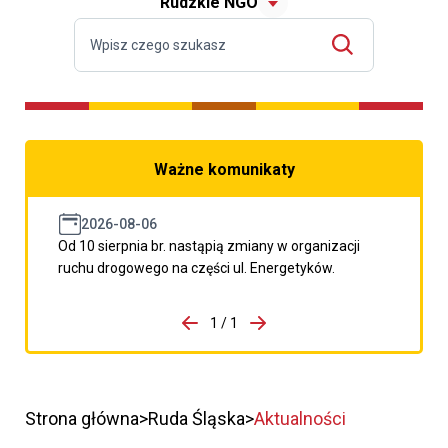
Rudzkie NGO
Ważne komunikaty
2026-08-06
Od 10 sierpnia br. nastąpią zmiany w organizacji
ruchu drogowego na części ul. Energetyków.
do porzpedniego komunikatu
1 / 1
Przejdź do następnego kom
Strona główna
Ruda Śląska
Aktualności