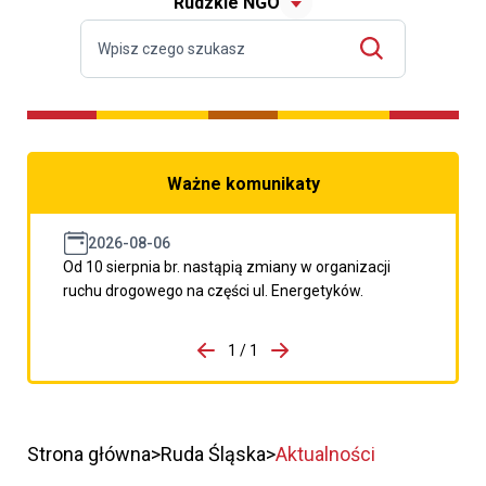
Rudzkie NGO
Ważne komunikaty
2026-08-06
Od 10 sierpnia br. nastąpią zmiany w organizacji
ruchu drogowego na części ul. Energetyków.
do porzpedniego komunikatu
1 / 1
Przejdź do następnego kom
Strona główna
Ruda Śląska
Aktualności