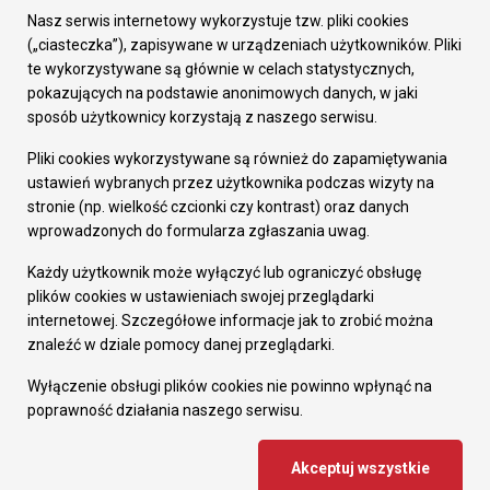
Załatw sprawę
Nasz serwis internetowy wykorzystuje tzw. pliki cookies
Prezydent Miasta
(„ciasteczka”), zapisywane w urządzeniach użytkowników. Pliki
Rada Miasta
te wykorzystywane są głównie w celach statystycznych,
Wydziały
pokazujących na podstawie anonimowych danych, w jaki
Elektroniczna Skrzynka Podawcza
sposób użytkownicy korzystają z naszego serwisu.
Praca w Urzędzie
Pliki cookies wykorzystywane są również do zapamiętywania
Gospodarka
ustawień wybranych przez użytkownika podczas wizyty na
Fundusze europejskie
stronie (np. wielkość czcionki czy kontrast) oraz danych
Środki krajowe
wprowadzonych do formularza zgłaszania uwag.
Oferty inwestycyjne
Strategia Rozwoju Miasta
Każdy użytkownik może wyłączyć lub ograniczyć obsługę
Pozostałe
plików cookies w ustawieniach swojej przeglądarki
Deklaracja dostępności
internetowej. Szczegółowe informacje jak to zrobić można
Dane osobowe
znaleźć w dziale pomocy danej przeglądarki.
Dodaj opinię o witrynie
© Urząd Miasta RUDA Śląska 2023
Wyłączenie obsługi plików cookies nie powinno wpłynąć na
poprawność działania naszego serwisu.
Projekt i wdrożenie - MIGOMEDIA
Akceptuj wszystkie