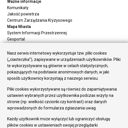
Ważne informacje
Komunikaty
Jakość powietrza
Centrum Zarządzania Kryzysowego
Mapa Miasta
System Informacji Przestrzennej
Geoportal
Urząd Miasta
Załatw sprawę
Nasz serwis internetowy wykorzystuje tzw. pliki cookies
Prezydent Miasta
(„ciasteczka”), zapisywane w urządzeniach użytkowników. Pliki
Rada Miasta
te wykorzystywane są głównie w celach statystycznych,
Wydziały
pokazujących na podstawie anonimowych danych, w jaki
Elektroniczna Skrzynka Podawcza
sposób użytkownicy korzystają z naszego serwisu.
Praca w Urzędzie
Pliki cookies wykorzystywane są również do zapamiętywania
Gospodarka
ustawień wybranych przez użytkownika podczas wizyty na
Fundusze europejskie
stronie (np. wielkość czcionki czy kontrast) oraz danych
Środki krajowe
wprowadzonych do formularza zgłaszania uwag.
Oferty inwestycyjne
Strategia Rozwoju Miasta
Każdy użytkownik może wyłączyć lub ograniczyć obsługę
Pozostałe
plików cookies w ustawieniach swojej przeglądarki
Deklaracja dostępności