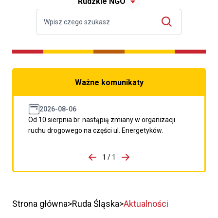
Rudzkie NGO
Ważne komunikaty
2026-08-06
Od 10 sierpnia br. nastąpią zmiany w organizacji
ruchu drogowego na części ul. Energetyków.
do porzpedniego komunikatu
1 / 1
Przejdź do następnego kom
Strona główna
Ruda Śląska
Aktualności