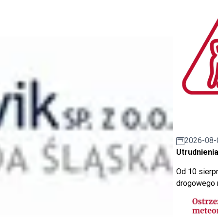
2026-08-
Utrudnienia
Od 10 sierpn
drogowego n