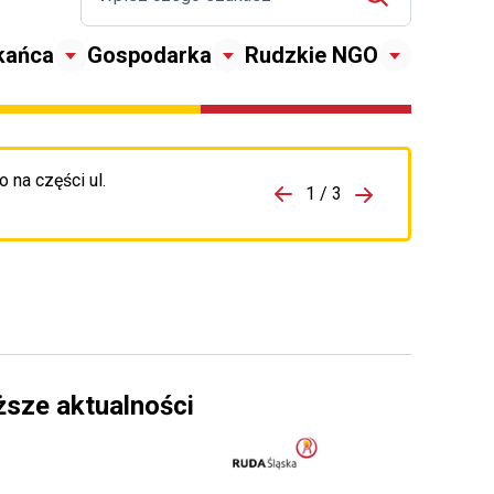
kańca
Gospodarka
Rudzkie NGO
 na części ul.
zejdź do porzpedniego komunikatu
1 / 3
Przejdź do nas
ższe aktualności