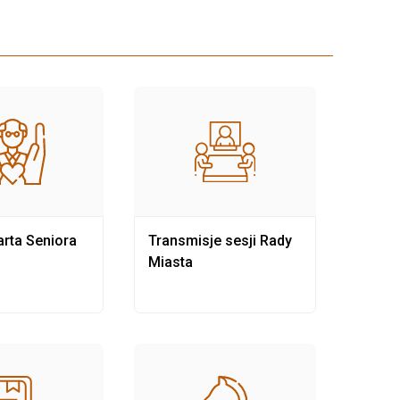
rta Seniora
Transmisje sesji Rady
Rewit
Miasta