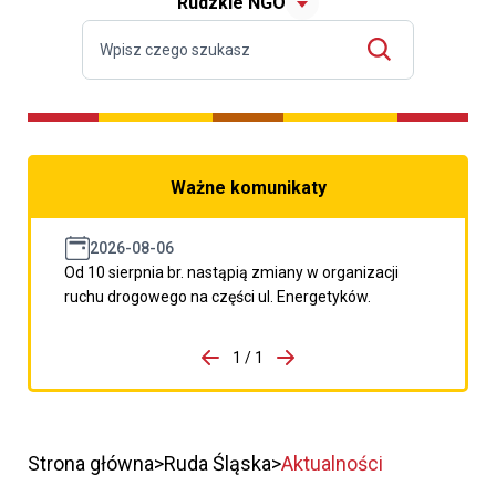
Rudzkie NGO
Ważne komunikaty
2026-08-06
Od 10 sierpnia br. nastąpią zmiany w organizacji
ruchu drogowego na części ul. Energetyków.
do porzpedniego komunikatu
1 / 1
Przejdź do następnego kom
Strona główna
Ruda Śląska
Aktualności