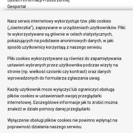
System Informacji Przestrzennej
Geoportal
Urząd Miasta
Załatw sprawę
Nasz serwis internetowy wykorzystuje tzw. pliki cookies
Prezydent Miasta
(„ciasteczka”), zapisywane w urządzeniach użytkowników. Pliki
Rada Miasta
te wykorzystywane są głównie w celach statystycznych,
Wydziały
pokazujących na podstawie anonimowych danych, w jaki
Elektroniczna Skrzynka Podawcza
sposób użytkownicy korzystają z naszego serwisu.
Praca w Urzędzie
Pliki cookies wykorzystywane są również do zapamiętywania
Gospodarka
ustawień wybranych przez użytkownika podczas wizyty na
Fundusze europejskie
stronie (np. wielkość czcionki czy kontrast) oraz danych
Środki krajowe
wprowadzonych do formularza zgłaszania uwag.
Oferty inwestycyjne
Strategia Rozwoju Miasta
Każdy użytkownik może wyłączyć lub ograniczyć obsługę
Pozostałe
plików cookies w ustawieniach swojej przeglądarki
Deklaracja dostępności
internetowej. Szczegółowe informacje jak to zrobić można
Dane osobowe
znaleźć w dziale pomocy danej przeglądarki.
Dodaj opinię o witrynie
© Urząd Miasta RUDA Śląska 2023
Wyłączenie obsługi plików cookies nie powinno wpłynąć na
poprawność działania naszego serwisu.