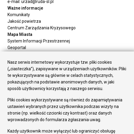
e-mail: urzad@ruda-sl.pl
Ważne informacje
Komunikaty
Jakość powietrza
Centrum Zarządzania Kryzysowego
Mapa Miasta
System Informacji Przestrzennej
Geoportal
Urząd Miasta
Załatw sprawę
Nasz serwis internetowy wykorzystuje tzw. pliki cookies
Prezydent Miasta
(„ciasteczka”), zapisywane w urządzeniach użytkowników. Pliki
Rada Miasta
te wykorzystywane są głównie w celach statystycznych,
Wydziały
pokazujących na podstawie anonimowych danych, w jaki
Elektroniczna Skrzynka Podawcza
sposób użytkownicy korzystają z naszego serwisu.
Praca w Urzędzie
Pliki cookies wykorzystywane są również do zapamiętywania
Gospodarka
ustawień wybranych przez użytkownika podczas wizyty na
Fundusze europejskie
stronie (np. wielkość czcionki czy kontrast) oraz danych
Środki krajowe
wprowadzonych do formularza zgłaszania uwag.
Oferty inwestycyjne
Strategia Rozwoju Miasta
Każdy użytkownik może wyłączyć lub ograniczyć obsługę
Pozostałe