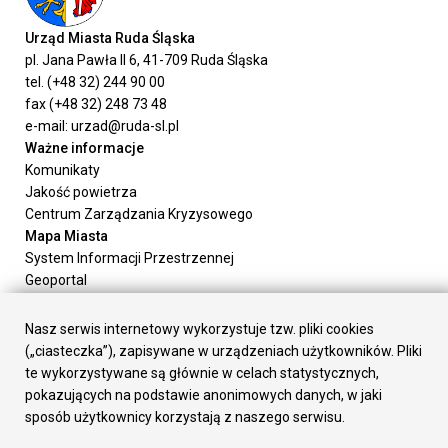
Urząd Miasta Ruda Śląska
pl. Jana Pawła II 6, 41-709 Ruda Śląska
tel. (+48 32) 244 90 00
fax (+48 32) 248 73 48
e-mail: urzad@ruda-sl.pl
Ważne informacje
Komunikaty
Jakość powietrza
Centrum Zarządzania Kryzysowego
Mapa Miasta
System Informacji Przestrzennej
Geoportal
Urząd Miasta
Załatw sprawę
Nasz serwis internetowy wykorzystuje tzw. pliki cookies
Prezydent Miasta
(„ciasteczka”), zapisywane w urządzeniach użytkowników. Pliki
Rada Miasta
te wykorzystywane są głównie w celach statystycznych,
Wydziały
pokazujących na podstawie anonimowych danych, w jaki
Elektroniczna Skrzynka Podawcza
sposób użytkownicy korzystają z naszego serwisu.
Praca w Urzędzie