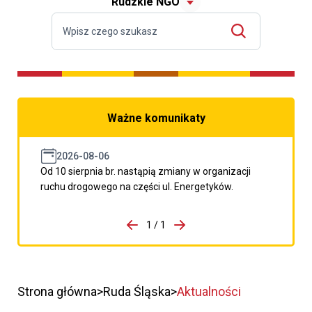
Rudzkie NGO
Ważne komunikaty
2026-08-06
Od 10 sierpnia br. nastąpią zmiany w organizacji
ruchu drogowego na części ul. Energetyków.
do porzpedniego komunikatu
1 / 1
Przejdź do następnego kom
Strona główna
Ruda Śląska
Aktualności