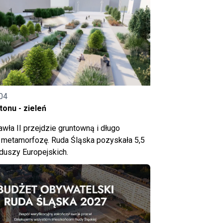
04
onu - zieleń
wła II przejdzie gruntowną i długo
metamorfozę. Ruda Śląska pozyskała 5,5
nduszy Europejskich.