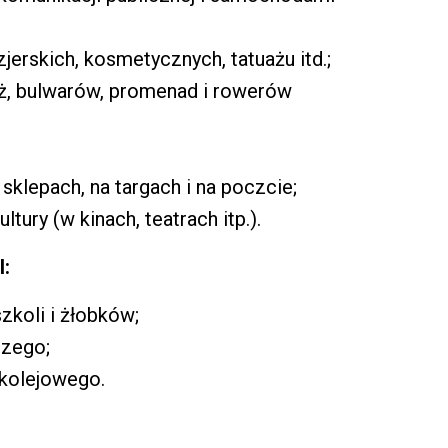
jerskich, kosmetycznych, tatuażu itd.;
aż, bulwarów, promenad i rowerów
sklepach, na targach i na poczcie;
ltury (w kinach, teatrach itp.).
l:
zkoli i żłobków;
czego;
kolejowego.