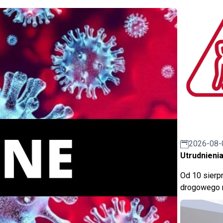
2026-08-
Utrudnienia
Od 10 sierpn
drogowego n