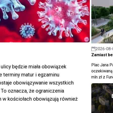
2026-08-
Zamiast bet
Plac Jana Pa
 ulicy będzie miała obowiązek
oczekiwaną 
że terminy matur i egzaminu
mln zł z Fu
ostaje obowiązywanie wszystkich
To oznacza, że ograniczenia
ch w kościołach obowiązują również