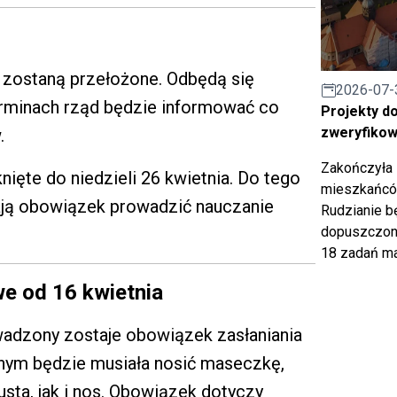
zostaną przełożone. Odbędą się
2026-07-
erminach rząd będzie informować co
Projekty d
zweryfiko
.
Zakończyła 
ięte do niedzieli 26 kwietnia. Do tego
mieszkańców
ają obowiązek prowadzić nauczanie
Rudzianie b
dopuszczony
18 zadań ma
we od 16 kwietnia
wadzony zostaje obowiązek zasłaniania
znym będzie musiała nosić maseczkę,
usta, jak i nos. Obowiązek dotyczy