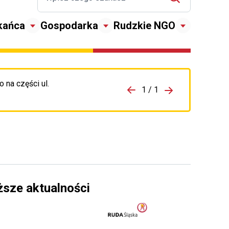
kańca
Gospodarka
Rudzkie NGO
 na części ul.
zejdź do porzpedniego komunikatu
1 / 1
Przejdź do nas
ższe aktualności