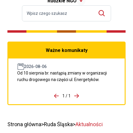
Rudzkie NGO
Ważne komunikaty
2026-08-06
Od 10 sierpnia br. nastąpią zmiany w organizacji
ruchu drogowego na części ul. Energetyków.
do porzpedniego komunikatu
1 / 1
Przejdź do następnego kom
Strona główna
Ruda Śląska
Aktualności