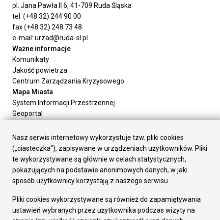
pl. Jana Pawła II 6, 41-709 Ruda Śląska
tel. (+48 32) 244 90 00
fax (+48 32) 248 73 48
e-mail: urzad@ruda-sl.pl
Ważne informacje
Komunikaty
Jakość powietrza
Centrum Zarządzania Kryzysowego
Mapa Miasta
System Informacji Przestrzennej
Geoportal
Urząd Miasta
Załatw sprawę
Nasz serwis internetowy wykorzystuje tzw. pliki cookies
Prezydent Miasta
(„ciasteczka”), zapisywane w urządzeniach użytkowników. Pliki
Rada Miasta
te wykorzystywane są głównie w celach statystycznych,
Wydziały
pokazujących na podstawie anonimowych danych, w jaki
Elektroniczna Skrzynka Podawcza
sposób użytkownicy korzystają z naszego serwisu.
Praca w Urzędzie
Pliki cookies wykorzystywane są również do zapamiętywania
Gospodarka
ustawień wybranych przez użytkownika podczas wizyty na
Fundusze europejskie