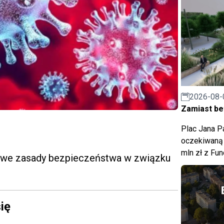
2026-08-
Zamiast bet
Plac Jana Pa
oczekiwaną 
mln zł z Fu
nowe zasady bezpieczeństwa w związku
ię