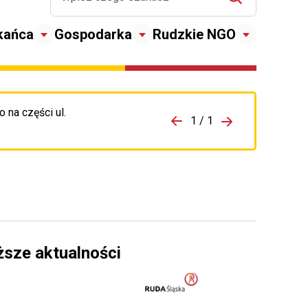
kańca
Gospodarka
Rudzkie NGO
 na części ul.
zejdź do porzpedniego komunikatu
1 / 1
Przejdź do nas
ższe aktualności