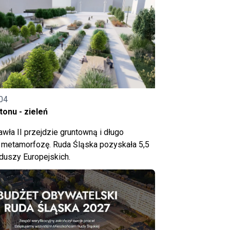
04
onu - zieleń
wła II przejdzie gruntowną i długo
metamorfozę. Ruda Śląska pozyskała 5,5
nduszy Europejskich.