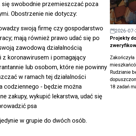
a się swobodnie przemieszczać poza
i. Obostrzenie nie dotyczy:
rowadzy swoją firmę czy gospodarstwo
2026-07-
racy; mają również prawo udać się po
Projekty d
zweryfiko
 swoją zawodową działalnością
lki z koronawirusem i pomagający
Zakończyła 
mieszkańców
antannie lub osobom, które nie powinny
Rudzianie b
czać w ramach tej działalności
dopuszczony
ia codziennego - będzie można
18 zadań ma
ne zakupy, wykupić lekarstwa, udać się
yprowadzić psa
edynie w grupie do dwóch osób.