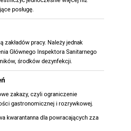
estniczyć jednocześnie więcej niż
jące posługę.
zą zakładów pracy. Należy jednak
enia Głównego Inspektora Sanitarnego
ników, środków dezynfekcji.
eń
e zakazy, czyli ograniczenie
ności gastronomicznej i rozrywkowej.
wa kwarantanna dla powracających zza