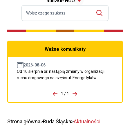
Rudzkie NGO
Ważne komunikaty
2026-08-06
Od 10 sierpnia br. nastąpią zmiany w organizacji
ruchu drogowego na części ul. Energetyków.
do porzpedniego komunikatu
1 / 1
Przejdź do następnego kom
Strona główna
Ruda Śląska
Aktualności