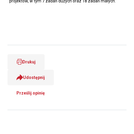
projektów, w tym 7 zadań dużych oraz 18 zadań małych.
Drukuj
Udostępnij
Prześlij opinię