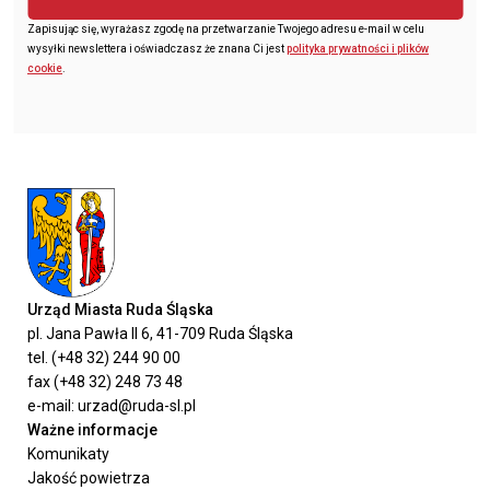
Zapisując się, wyrażasz zgodę na przetwarzanie Twojego adresu e-mail w celu
wysyłki newslettera i oświadczasz że znana Ci jest
polityka prywatności i plików
cookie
.
Urząd Miasta Ruda Śląska
pl. Jana Pawła II 6, 41-709 Ruda Śląska
tel. (+48 32) 244 90 00
fax (+48 32) 248 73 48
e-mail: urzad@ruda-sl.pl
Ważne informacje
Komunikaty
Jakość powietrza