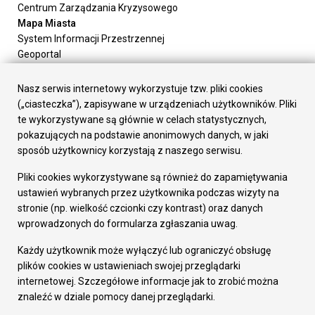
Centrum Zarządzania Kryzysowego
Mapa Miasta
System Informacji Przestrzennej
Geoportal
Urząd Miasta
Załatw sprawę
Nasz serwis internetowy wykorzystuje tzw. pliki cookies
Prezydent Miasta
(„ciasteczka”), zapisywane w urządzeniach użytkowników. Pliki
Rada Miasta
te wykorzystywane są głównie w celach statystycznych,
Wydziały
pokazujących na podstawie anonimowych danych, w jaki
Elektroniczna Skrzynka Podawcza
sposób użytkownicy korzystają z naszego serwisu.
Praca w Urzędzie
Pliki cookies wykorzystywane są również do zapamiętywania
Gospodarka
ustawień wybranych przez użytkownika podczas wizyty na
Fundusze europejskie
stronie (np. wielkość czcionki czy kontrast) oraz danych
Środki krajowe
wprowadzonych do formularza zgłaszania uwag.
Oferty inwestycyjne
Strategia Rozwoju Miasta
Każdy użytkownik może wyłączyć lub ograniczyć obsługę
Pozostałe
plików cookies w ustawieniach swojej przeglądarki
Deklaracja dostępności
internetowej. Szczegółowe informacje jak to zrobić można
Dane osobowe
znaleźć w dziale pomocy danej przeglądarki.
Dodaj opinię o witrynie