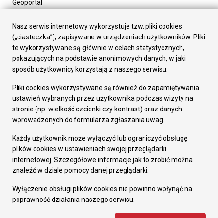
Geoportal
Urząd Miasta
Załatw sprawę
Nasz serwis internetowy wykorzystuje tzw. pliki cookies
Prezydent Miasta
(„ciasteczka”), zapisywane w urządzeniach użytkowników. Pliki
Rada Miasta
te wykorzystywane są głównie w celach statystycznych,
Wydziały
pokazujących na podstawie anonimowych danych, w jaki
Elektroniczna Skrzynka Podawcza
sposób użytkownicy korzystają z naszego serwisu.
Praca w Urzędzie
Pliki cookies wykorzystywane są również do zapamiętywania
Gospodarka
ustawień wybranych przez użytkownika podczas wizyty na
Fundusze europejskie
stronie (np. wielkość czcionki czy kontrast) oraz danych
Środki krajowe
wprowadzonych do formularza zgłaszania uwag.
Oferty inwestycyjne
Strategia Rozwoju Miasta
Każdy użytkownik może wyłączyć lub ograniczyć obsługę
Pozostałe
plików cookies w ustawieniach swojej przeglądarki
Deklaracja dostępności
internetowej. Szczegółowe informacje jak to zrobić można
Dane osobowe
znaleźć w dziale pomocy danej przeglądarki.
Dodaj opinię o witrynie
© Urząd Miasta RUDA Śląska 2023
Wyłączenie obsługi plików cookies nie powinno wpłynąć na
poprawność działania naszego serwisu.