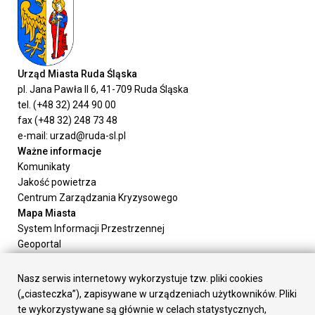
Urząd Miasta Ruda Śląska
pl. Jana Pawła II 6, 41-709 Ruda Śląska
tel. (+48 32) 244 90 00
fax (+48 32) 248 73 48
e-mail: urzad@ruda-sl.pl
Ważne informacje
Komunikaty
Jakość powietrza
Centrum Zarządzania Kryzysowego
Mapa Miasta
System Informacji Przestrzennej
Geoportal
Urząd Miasta
Załatw sprawę
Nasz serwis internetowy wykorzystuje tzw. pliki cookies
Prezydent Miasta
(„ciasteczka”), zapisywane w urządzeniach użytkowników. Pliki
Rada Miasta
te wykorzystywane są głównie w celach statystycznych,