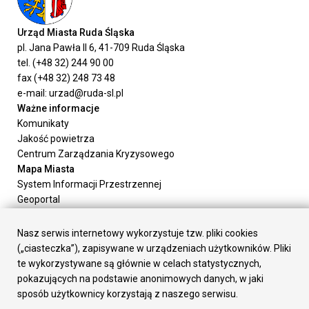
Urząd Miasta Ruda Śląska
pl. Jana Pawła II 6, 41-709 Ruda Śląska
tel. (+48 32) 244 90 00
fax (+48 32) 248 73 48
e-mail: urzad@ruda-sl.pl
Ważne informacje
Komunikaty
Jakość powietrza
Centrum Zarządzania Kryzysowego
Mapa Miasta
System Informacji Przestrzennej
Geoportal
Urząd Miasta
Załatw sprawę
Nasz serwis internetowy wykorzystuje tzw. pliki cookies
Prezydent Miasta
(„ciasteczka”), zapisywane w urządzeniach użytkowników. Pliki
Rada Miasta
te wykorzystywane są głównie w celach statystycznych,
Wydziały
pokazujących na podstawie anonimowych danych, w jaki
Elektroniczna Skrzynka Podawcza
sposób użytkownicy korzystają z naszego serwisu.
Praca w Urzędzie